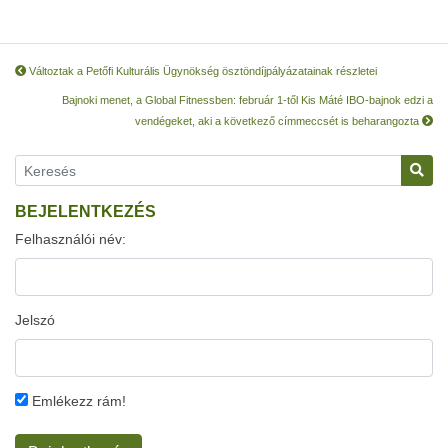
Változtak a Petőfi Kulturális Ügynökség ösztöndíjpályázatainak részletei
Bajnoki menet, a Global Fitnessben: február 1-től Kis Máté IBO-bajnok edzi a
vendégeket, aki a következő címmeccsét is beharangozta
BEJELENTKEZÉS
Felhasználói név:
Jelszó
Emlékezz rám!