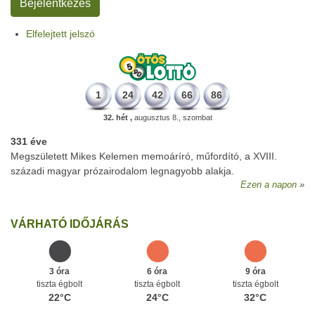
Elfelejtett jelszó
1
24
42
66
86
32. hét ,
augusztus 8., szombat
331 éve
Megszületett Mikes Kelemen memoáríró, műfordító, a XVIII.
századi magyar prózairodalom legnagyobb alakja.
Ezen a napon
VÁRHATÓ IDŐJÁRÁS
3 óra
6 óra
9 óra
tiszta égbolt
tiszta égbolt
tiszta égbolt
22°C
24°C
32°C