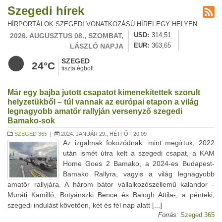
Szegedi hírek
HÍRPORTÁLOK SZEGEDI VONATKOZÁSÚ HÍREI EGY HELYEN
2026. AUGUSZTUS 08., SZOMBAT,
USD
314,51
LÁSZLÓ NAPJA
EUR
363,65
SZEGED
24°C
tiszta égbolt
Már egy bajba jutott csapatot kimenekítettek szorult
helyzetükből – túl vannak az európai etapon a világ
legnagyobb amatőr rallyján versenyző szegedi
Bamako-sok
SZEGED 365
|
2024. JANUÁR 29., HÉTFŐ - 20:09
Az izgalmak fokozódnak: mint megírtuk, 2022
után ismét útra kelt a szegedi csapat, a KAM
Home Goes 2 Bamako, a 2024-es Budapest-
Bamako Rallyra, vagyis a világ legnagyobb
amatőr rallyjára. A három bátor vállalkozószellemű kalandor -
Muráti Kamilló, Botyánszki Bence és Balogh Attila-, a pénteki,
szegedi indulást követően, két és fél nap alatt [...]
Forrás:
Szeged 365