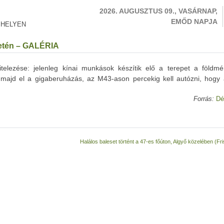
2026. AUGUSZTUS 09., VASÁRNAP,
EMŐD NAPJA
 HELYEN
letén – GALÉRIA
elezése: jelenleg kínai munkások készítik elő a terepet a földmé
l majd el a gigaberuházás, az M43-ason percekig kell autózni, hogy a
Forrás:
Dé
Halálos baleset történt a 47-es főúton, Algyő közelében (Fr