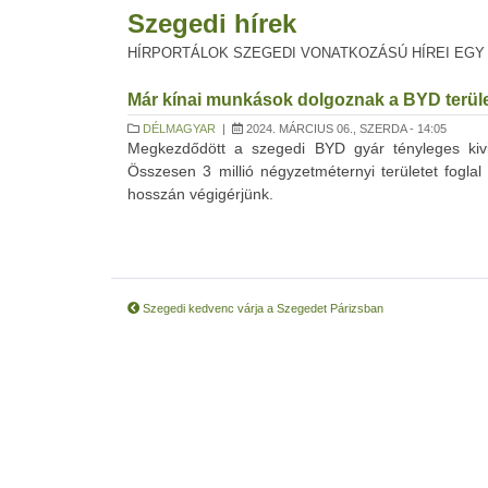
Szegedi hírek
HÍRPORTÁLOK SZEGEDI VONATKOZÁSÚ HÍREI EGY
Már kínai munkások dolgoznak a BYD terü
DÉLMAGYAR
|
2024. MÁRCIUS 06., SZERDA - 14:05
Megkezdődött a szegedi BYD gyár tényleges kivit
Összesen 3 millió négyzetméternyi területet fogla
hosszán végigérjünk.
Szegedi kedvenc várja a Szegedet Párizsban