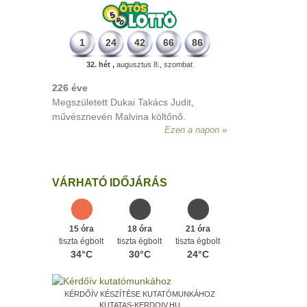
1
24
42
66
86
32. hét ,
augusztus 8., szombat
226 éve
Megszületett Dukai Takács Judit,
művésznevén Malvina költőnő.
Ezen a napon
VÁRHATÓ IDŐJÁRÁS
15 óra
18 óra
21 óra
tiszta égbolt
tiszta égbolt
tiszta égbolt
34°C
30°C
24°C
KÉRDŐÍV KÉSZÍTÉSE KUTATÓMUNKÁHOZ
KUTATAS-KERDOIV.HU