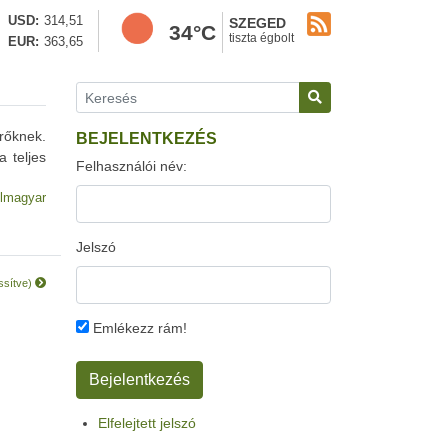
USD
314,51
SZEGED
34°C
tiszta égbolt
EUR
363,65
rőknek.
BEJELENTKEZÉS
 teljes
Felhasználói név:
lmagyar
Jelszó
issítve)
Emlékezz rám!
Elfelejtett jelszó