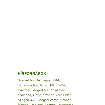
HÍRFORRÁSOK
Szeged.hu
,
Délmagyar
,
444
,
nepszava.hu
,
HírTv
,
HVG
,
hir24
,
Hírextra
,
Szeged Ma
,
Kolozsvári
szalonna
,
Origo
,
Szabad Város Blog
,
Szeged 365
,
Szeged Város
,
Szabad
Európa
,
Rádió88
,
Azonnali
,
Webrádió
,