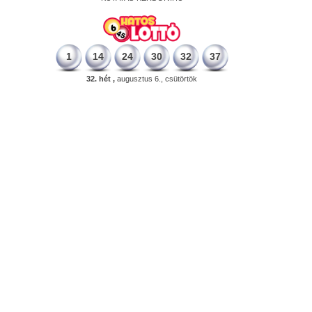
1
14
24
30
32
37
32. hét ,
augusztus 6., csütörtök