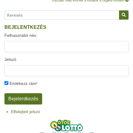
Gázolás miatt késnek a vonatok a ceglédi vonalon
BEJELENTKEZÉS
Felhasználói név:
Jelszó
Emlékezz rám!
Elfelejtett jelszó