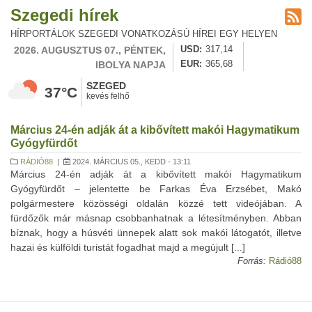
Szegedi hírek
HÍRPORTÁLOK SZEGEDI VONATKOZÁSÚ HÍREI EGY HELYEN
2026. AUGUSZTUS 07., PÉNTEK,
USD
317,14
IBOLYA NAPJA
EUR
365,68
SZEGED
37°C
kevés felhő
Március 24-én adják át a kibővített makói Hagymatikum
Gyógyfürdőt
RÁDIÓ88
|
2024. MÁRCIUS 05., KEDD - 13:11
Március 24-én adják át a kibővített makói Hagymatikum
Gyógyfürdőt – jelentette be Farkas Éva Erzsébet, Makó
polgármestere közösségi oldalán közzé tett videójában. A
fürdőzők már másnap csobbanhatnak a létesítményben. Abban
bíznak, hogy a húsvéti ünnepek alatt sok makói látogatót, illetve
hazai és külföldi turistát fogadhat majd a megújult [...]
Forrás:
Rádió88