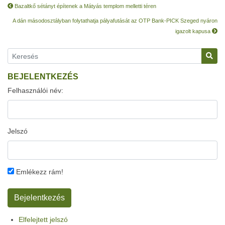
Bazaltkő sétányt építenek a Mátyás templom melletti téren
A dán másodosztályban folytathatja pályafutását az OTP Bank-PICK Szeged nyáron
igazolt kapusa
BEJELENTKEZÉS
Felhasználói név:
Jelszó
Emlékezz rám!
Elfelejtett jelszó