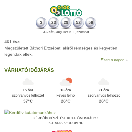
3
23
29
52
56
31. hét ,
augusztus 1., szombat
461 éve
Megszületett Báthori Erzsébet, akiről rémséges és kegyetlen
legendák éltek.
Ezen a napon
VÁRHATÓ IDŐJÁRÁS
15 óra
18 óra
21 óra
szórványos felhőzet
kevés felhő
szórványos felhőzet
37°C
26°C
26°C
KÉRDŐÍV KÉSZÍTÉSE KUTATÓMUNKÁHOZ
KUTATAS-KERDOIV.HU