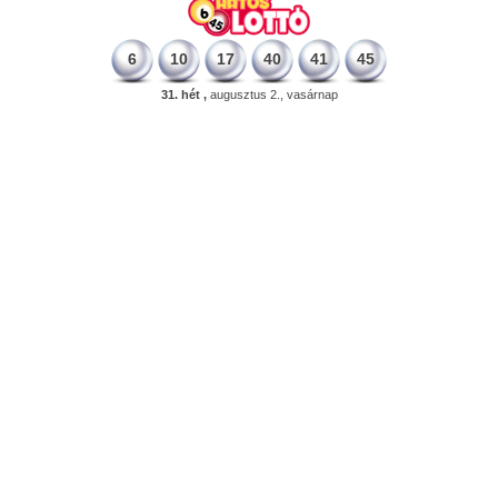
6
10
17
40
41
45
31. hét ,
augusztus 2., vasárnap