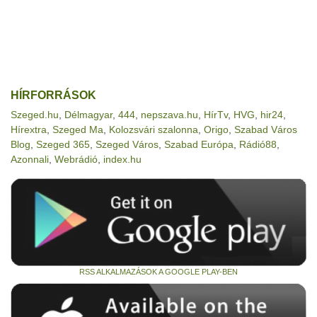
HÍRFORRÁSOK
Szeged.hu
,
Délmagyar
,
444
,
nepszava.hu
,
HírTv
,
HVG
,
hir24
,
Hírextra
,
Szeged Ma
,
Kolozsvári szalonna
,
Origo
,
Szabad Város
Blog
,
Szeged 365
,
Szeged Város
,
Szabad Európa
,
Rádió88
,
Azonnali
,
Webrádió
,
index.hu
RSS ALKALMAZÁSOK A GOOGLE PLAY-BEN