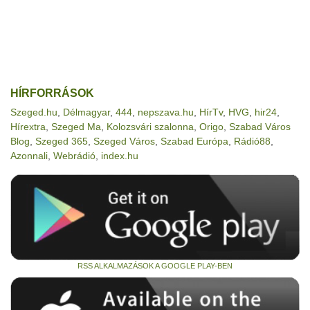
HÍRFORRÁSOK
Szeged.hu
,
Délmagyar
,
444
,
nepszava.hu
,
HírTv
,
HVG
,
hir24
,
Hírextra
,
Szeged Ma
,
Kolozsvári szalonna
,
Origo
,
Szabad Város
Blog
,
Szeged 365
,
Szeged Város
,
Szabad Európa
,
Rádió88
,
Azonnali
,
Webrádió
,
index.hu
RSS ALKALMAZÁSOK A GOOGLE PLAY-BEN