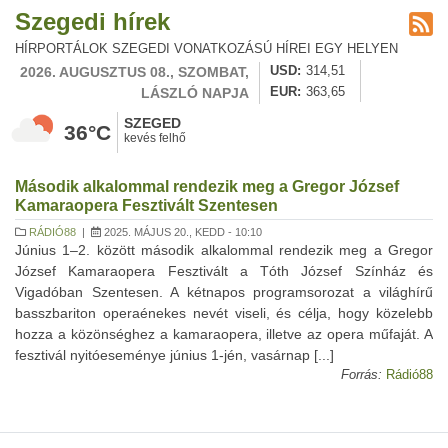
Szegedi hírek
HÍRPORTÁLOK SZEGEDI VONATKOZÁSÚ HÍREI EGY HELYEN
2026. AUGUSZTUS 08., SZOMBAT,
USD
314,51
LÁSZLÓ NAPJA
EUR
363,65
SZEGED
36°C
kevés felhő
Második alkalommal rendezik meg a Gregor József
Kamaraopera Fesztivált Szentesen
RÁDIÓ88
|
2025. MÁJUS 20., KEDD - 10:10
Június 1–2. között második alkalommal rendezik meg a Gregor
József Kamaraopera Fesztivált a Tóth József Színház és
Vigadóban Szentesen. A kétnapos programsorozat a világhírű
basszbariton operaénekes nevét viseli, és célja, hogy közelebb
hozza a közönséghez a kamaraopera, illetve az opera műfaját. A
fesztivál nyitóeseménye június 1-jén, vasárnap [...]
Forrás:
Rádió88