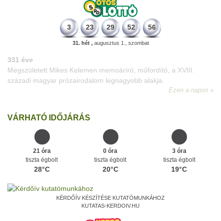
3
23
29
52
56
31. hét ,
augusztus 1., szombat
331 éve
Megszületett Mikes Kelemen memoáríró, műfordító, a XVIII.
századi magyar prózairodalom legnagyobb alakja.
Ezen a napon
VÁRHATÓ IDŐJÁRÁS
21 óra
0 óra
3 óra
tiszta égbolt
tiszta égbolt
tiszta égbolt
28°C
20°C
19°C
KÉRDŐÍV KÉSZÍTÉSE KUTATÓMUNKÁHOZ
KUTATAS-KERDOIV.HU