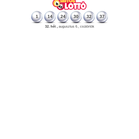
1
14
24
30
32
37
32. hét ,
augusztus 6., csütörtök