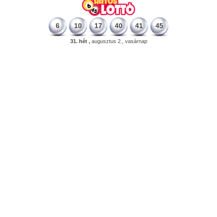
6
10
17
40
41
45
31. hét ,
augusztus 2., vasárnap