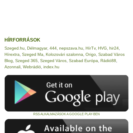
HÍRFORRÁSOK
Szeged.hu
,
Délmagyar
,
444
,
nepszava.hu
,
HírTv
,
HVG
,
hir24
,
Hírextra
,
Szeged Ma
,
Kolozsvári szalonna
,
Origo
,
Szabad Város
Blog
,
Szeged 365
,
Szeged Város
,
Szabad Európa
,
Rádió88
,
Azonnali
,
Webrádió
,
index.hu
RSS ALKALMAZÁSOK A GOOGLE PLAY-BEN