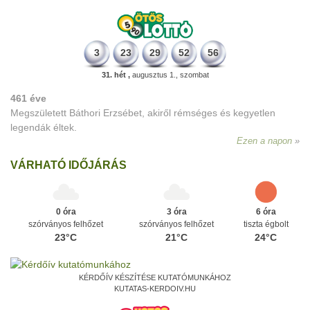
3
23
29
52
56
31. hét ,
augusztus 1., szombat
461 éve
Megszületett Báthori Erzsébet, akiről rémséges és kegyetlen
legendák éltek.
Ezen a napon
VÁRHATÓ IDŐJÁRÁS
0 óra
3 óra
6 óra
szórványos felhőzet
szórványos felhőzet
tiszta égbolt
23°C
21°C
24°C
KÉRDŐÍV KÉSZÍTÉSE KUTATÓMUNKÁHOZ
KUTATAS-KERDOIV.HU