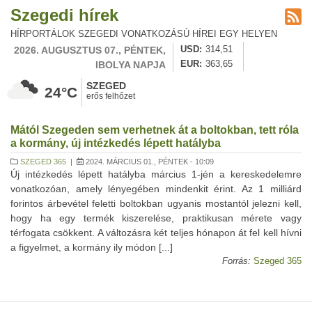
Szegedi hírek
HÍRPORTÁLOK SZEGEDI VONATKOZÁSÚ HÍREI EGY HELYEN
2026. AUGUSZTUS 07., PÉNTEK,
USD
314,51
IBOLYA NAPJA
EUR
363,65
SZEGED
24°C
erős felhőzet
Mától Szegeden sem verhetnek át a boltokban, tett róla
a kormány, új intézkedés lépett hatályba
SZEGED 365
|
2024. MÁRCIUS 01., PÉNTEK - 10:09
Új intézkedés lépett hatályba március 1-jén a kereskedelemre
vonatkozóan, amely lényegében mindenkit érint. Az 1 milliárd
forintos árbevétel feletti boltokban ugyanis mostantól jelezni kell,
hogy ha egy termék kiszerelése, praktikusan mérete vagy
térfogata csökkent. A változásra két teljes hónapon át fel kell hívni
a figyelmet, a kormány ily módon [...]
Forrás:
Szeged 365