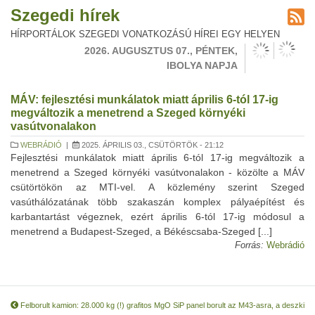
Szegedi hírek
HÍRPORTÁLOK SZEGEDI VONATKOZÁSÚ HÍREI EGY HELYEN
2026. AUGUSZTUS 07., PÉNTEK,
IBOLYA NAPJA
MÁV: fejlesztési munkálatok miatt április 6-tól 17-ig
megváltozik a menetrend a Szeged környéki
vasútvonalakon
WEBRÁDIÓ
|
2025. ÁPRILIS 03., CSÜTÖRTÖK - 21:12
Fejlesztési munkálatok miatt április 6-tól 17-ig megváltozik a
menetrend a Szeged környéki vasútvonalakon - közölte a MÁV
csütörtökön az MTI-vel. A közlemény szerint Szeged
vasúthálózatának több szakaszán komplex pályaépítést és
karbantartást végeznek, ezért április 6-tól 17-ig módosul a
menetrend a Budapest-Szeged, a Békéscsaba-Szeged [...]
Forrás:
Webrádió
Felborult kamion: 28.000 kg (!) grafitos MgO SiP panel borult az M43-asra, a deszki