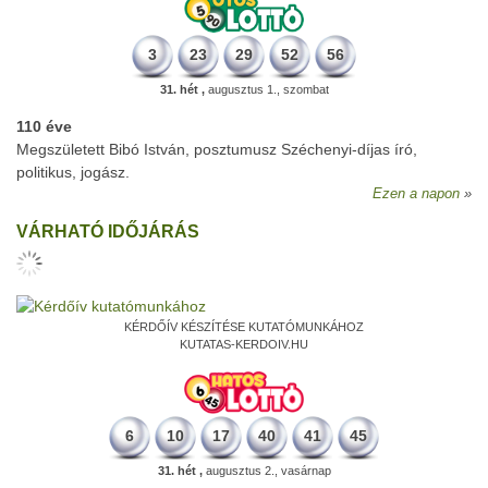
3
23
29
52
56
31. hét ,
augusztus 1., szombat
110 éve
Megszületett Bibó István, posztumusz Széchenyi-díjas író,
politikus, jogász.
Ezen a napon
VÁRHATÓ IDŐJÁRÁS
KÉRDŐÍV KÉSZÍTÉSE KUTATÓMUNKÁHOZ
KUTATAS-KERDOIV.HU
6
10
17
40
41
45
31. hét ,
augusztus 2., vasárnap