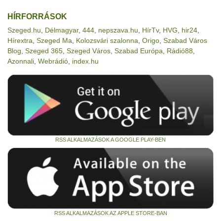
HÍRFORRÁSOK
Szeged.hu
,
Délmagyar
,
444
,
nepszava.hu
,
HírTv
,
HVG
,
hir24
,
Hírextra
,
Szeged Ma
,
Kolozsvári szalonna
,
Origo
,
Szabad Város
Blog
,
Szeged 365
,
Szeged Város
,
Szabad Európa
,
Rádió88
,
Azonnali
,
Webrádió
,
index.hu
RSS ALKALMAZÁSOK A GOOGLE PLAY-BEN
RSS ALKALMAZÁSOK AZ APPLE STORE-BAN