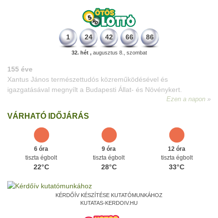
1
24
42
66
86
32. hét ,
augusztus 8., szombat
VÁRHATÓ IDŐJÁRÁS
6 óra
9 óra
12 óra
tiszta égbolt
tiszta égbolt
tiszta égbolt
22°C
28°C
33°C
KÉRDŐÍV KÉSZÍTÉSE KUTATÓMUNKÁHOZ
KUTATAS-KERDOIV.HU