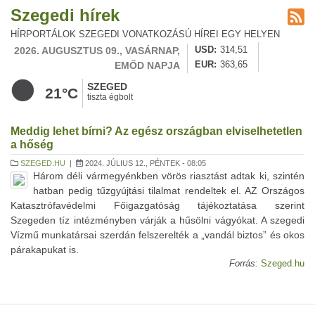
Szegedi hírek
HÍRPORTÁLOK SZEGEDI VONATKOZÁSÚ HÍREI EGY HELYEN
2026. AUGUSZTUS 09., VASÁRNAP,
USD
314,51
EMŐD NAPJA
EUR
363,65
SZEGED
21°C
tiszta égbolt
Meddig lehet bírni? Az egész országban elviselhetetlen
a hőség
SZEGED.HU
|
2024. JÚLIUS 12., PÉNTEK - 08:05
Három déli vármegyénkben vörös riasztást adtak ki, szintén
hatban pedig tűzgyújtási tilalmat rendeltek el. AZ Országos
Katasztrófavédelmi Főigazgatóság tájékoztatása szerint
Szegeden tíz intézményben várják a hűsölni vágyókat. A szegedi
Vízmű munkatársai szerdán felszerelték a „vandál biztos” és okos
párakapukat is.
Forrás:
Szeged.hu