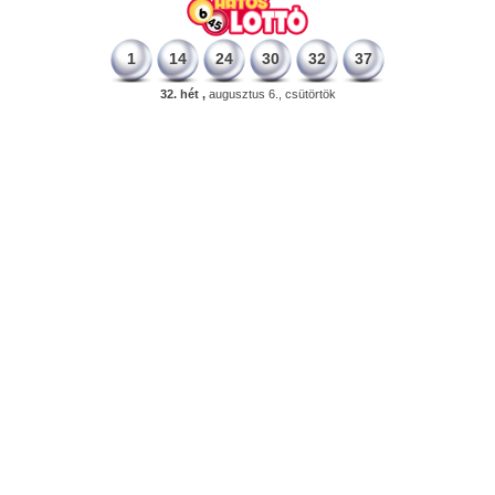
1
14
24
30
32
37
32. hét ,
augusztus 6., csütörtök