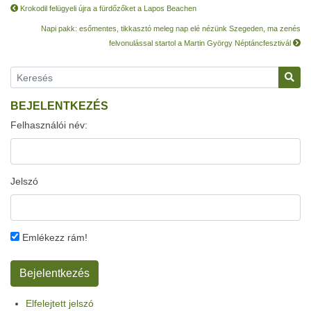
Krokodil felügyeli újra a fürdőzőket a Lapos Beachen
Napi pakk: esőmentes, tikkasztó meleg nap elé nézünk Szegeden, ma zenés
felvonulással startol a Martin György Néptáncfesztivál
BEJELENTKEZÉS
Felhasználói név:
Jelszó
Emlékezz rám!
Elfelejtett jelszó