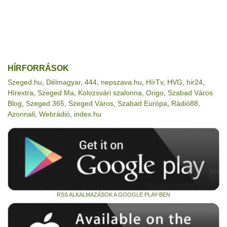
HÍRFORRÁSOK
Szeged.hu
,
Délmagyar
,
444
,
nepszava.hu
,
HírTv
,
HVG
,
hir24
,
Hírextra
,
Szeged Ma
,
Kolozsvári szalonna
,
Origo
,
Szabad Város
Blog
,
Szeged 365
,
Szeged Város
,
Szabad Európa
,
Rádió88
,
Azonnali
,
Webrádió
,
index.hu
RSS ALKALMAZÁSOK A GOOGLE PLAY-BEN