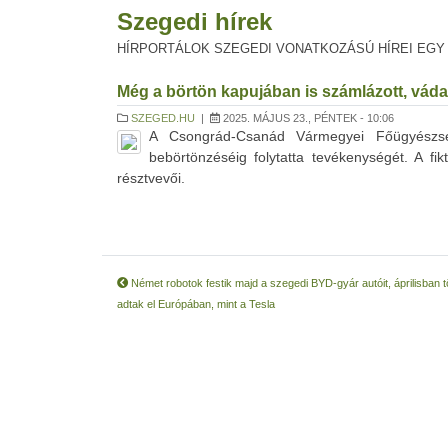
Szegedi hírek
HÍRPORTÁLOK SZEGEDI VONATKOZÁSÚ HÍREI EGY
Még a börtön kapujában is számlázott, váda
SZEGED.HU
|
2025. MÁJUS 23., PÉNTEK - 10:06
A Csongrád-Csanád Vármegyei Főügyészség
bebörtönzéséig folytatta tevékenységét. A fi
résztvevői.
Német robotok festik majd a szegedi BYD-gyár autóit, áprilisban 
adtak el Európában, mint a Tesla