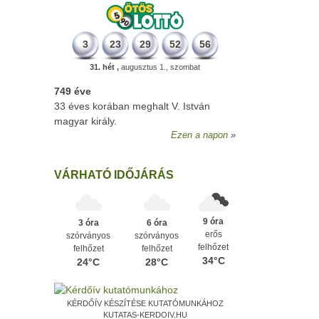
3
23
29
52
56
31. hét ,
augusztus 1., szombat
749 éve
33 éves korában meghalt V. István
magyar király.
Ezen a napon
VÁRHATÓ IDŐJÁRÁS
9 óra
3 óra
6 óra
erős
szórványos
szórványos
felhőzet
felhőzet
felhőzet
34°C
24°C
28°C
KÉRDŐÍV KÉSZÍTÉSE KUTATÓMUNKÁHOZ
KUTATAS-KERDOIV.HU