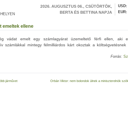
2026. AUGUSZTUS 06., CSÜTÖRTÖK,
USD
BERTA ÉS BETTINA NAPJA
EUR
 HELYEN
t emeltek ellene
 vádat emelt egy számlagyárat üzemeltető férfi ellen, aki 
ktív számlákkal mintegy félmilliárdos kárt okoztak a költségvetésnek
Forrás:
Sz
több járművet
Orbán Viktor: nem bolondok ülnek a miniszterelnök sz