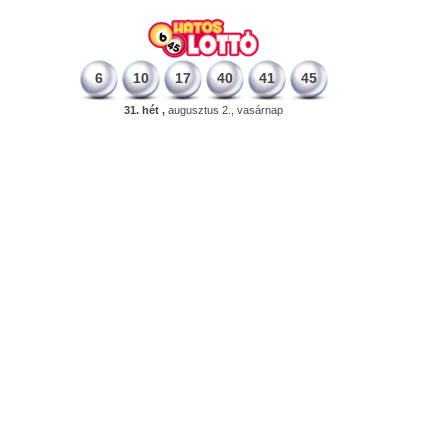
6
10
17
40
41
45
31. hét ,
augusztus 2., vasárnap