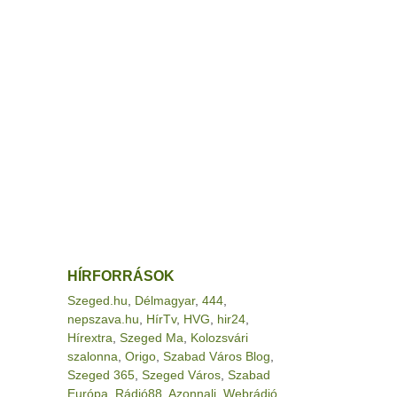
HÍRFORRÁSOK
Szeged.hu
,
Délmagyar
,
444
,
nepszava.hu
,
HírTv
,
HVG
,
hir24
,
Hírextra
,
Szeged Ma
,
Kolozsvári
szalonna
,
Origo
,
Szabad Város Blog
,
Szeged 365
,
Szeged Város
,
Szabad
Európa
,
Rádió88
,
Azonnali
,
Webrádió
,