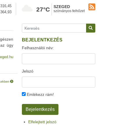
316,45
SZEGED
27°C
szórványos felhőzet
364,93
egészen
BEJELENTKEZÉS
 az ügy
Felhasználói név:
eged.hu
Jelszó
ékekben
Emlékezz rám!
Elfelejtett jelszó