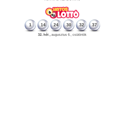
1
14
24
30
32
37
32. hét ,
augusztus 6., csütörtök