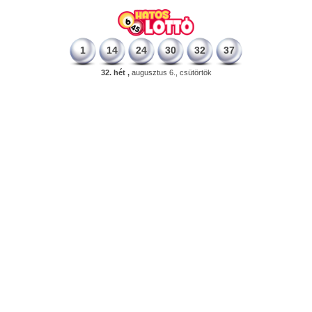
1
14
24
30
32
37
32. hét ,
augusztus 6., csütörtök