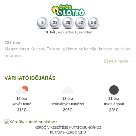
3
23
29
52
56
31. hét ,
augusztus 1., szombat
231 éve
Megszületett Kölcsey Ferenc, a Himnusz költője, kritikus, politikus,
reformer.
Ezen a napon
VÁRHATÓ IDŐJÁRÁS
15 óra
18 óra
21 óra
kevés felhő
szórványos felhőzet
tiszta égbolt
31°C
29°C
23°C
KÉRDŐÍV KÉSZÍTÉSE KUTATÓMUNKÁHOZ
KUTATAS-KERDOIV.HU