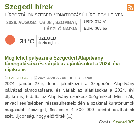
Szegedi hírek
HÍRPORTÁLOK SZEGEDI VONATKOZÁSÚ HÍREI EGY HELYEN
2026. AUGUSZTUS 08., SZOMBAT,
USD
314,51
LÁSZLÓ NAPJA
EUR
363,65
SZEGED
31°C
tiszta égbolt
Még lehet pályázni a Szegedért Alapítvány
támogatására és várják az ajánlásokat a 2024. évi
díjakra is
SZEGED 365
|
2024. JANUÁR 08., HÉTFŐ - 20:08
2024. január 22-ig lehet jelentkezni a Szegedért Alapítvány
pályázati támogatására, és várják az ajánlásokat a 2024. évi
díjakra is, tudatta az Alapítvány szerkesztőségünkkel. Mint írták,
anyagi segítségben részesülhetnek:Idén a szakmai kuratóriumok
magasabb összeget, összesen 4 500 000 forintot oszthatnak
szét. Újdonság, hogy eltörölték [...]
Forrás:
Szeged 365