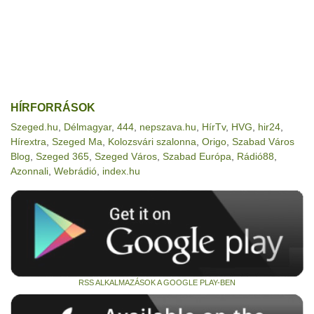
HÍRFORRÁSOK
Szeged.hu
,
Délmagyar
,
444
,
nepszava.hu
,
HírTv
,
HVG
,
hir24
,
Hírextra
,
Szeged Ma
,
Kolozsvári szalonna
,
Origo
,
Szabad Város
Blog
,
Szeged 365
,
Szeged Város
,
Szabad Európa
,
Rádió88
,
Azonnali
,
Webrádió
,
index.hu
RSS ALKALMAZÁSOK A GOOGLE PLAY-BEN