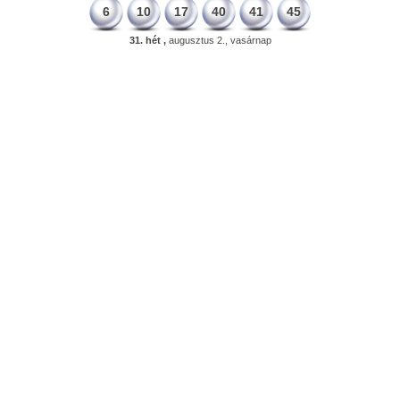
6
10
17
40
41
45
31. hét ,
augusztus 2., vasárnap