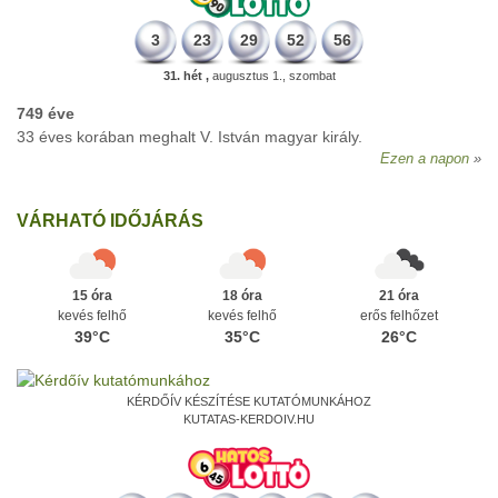
3
23
29
52
56
31. hét ,
augusztus 1., szombat
749 éve
33 éves korában meghalt V. István magyar király.
Ezen a napon
VÁRHATÓ IDŐJÁRÁS
15 óra
18 óra
21 óra
kevés felhő
kevés felhő
erős felhőzet
39°C
35°C
26°C
KÉRDŐÍV KÉSZÍTÉSE KUTATÓMUNKÁHOZ
KUTATAS-KERDOIV.HU