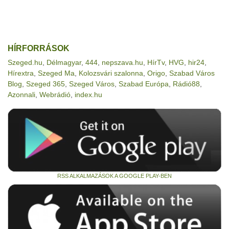
HÍRFORRÁSOK
Szeged.hu
,
Délmagyar
,
444
,
nepszava.hu
,
HírTv
,
HVG
,
hir24
,
Hírextra
,
Szeged Ma
,
Kolozsvári szalonna
,
Origo
,
Szabad Város
Blog
,
Szeged 365
,
Szeged Város
,
Szabad Európa
,
Rádió88
,
Azonnali
,
Webrádió
,
index.hu
RSS ALKALMAZÁSOK A GOOGLE PLAY-BEN