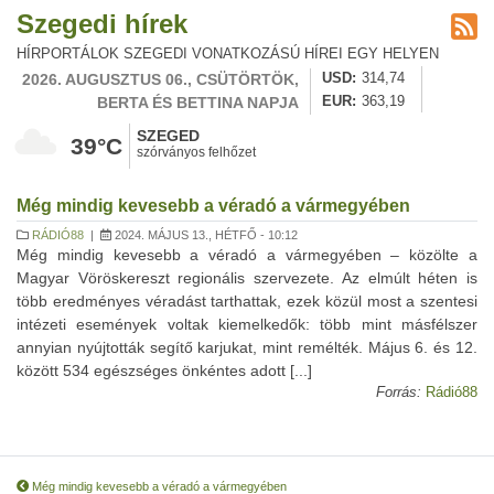
Szegedi hírek
HÍRPORTÁLOK SZEGEDI VONATKOZÁSÚ HÍREI EGY HELYEN
2026. AUGUSZTUS 06., CSÜTÖRTÖK,
USD
314,74
BERTA ÉS BETTINA NAPJA
EUR
363,19
SZEGED
39°C
szórványos felhőzet
Még mindig kevesebb a véradó a vármegyében
RÁDIÓ88
|
2024. MÁJUS 13., HÉTFŐ - 10:12
Még mindig kevesebb a véradó a vármegyében – közölte a
Magyar Vöröskereszt regionális szervezete. Az elmúlt héten is
több eredményes véradást tarthattak, ezek közül most a szentesi
intézeti események voltak kiemelkedők: több mint másfélszer
annyian nyújtották segítő karjukat, mint remélték. Május 6. és 12.
között 534 egészséges önkéntes adott [...]
Forrás:
Rádió88
Még mindig kevesebb a véradó a vármegyében