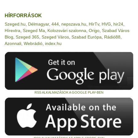
HÍRFORRÁSOK
Szeged.hu
,
Délmagyar
,
444
,
nepszava.hu
,
HírTv
,
HVG
,
hir24
,
Hírextra
,
Szeged Ma
,
Kolozsvári szalonna
,
Origo
,
Szabad Város
Blog
,
Szeged 365
,
Szeged Város
,
Szabad Európa
,
Rádió88
,
Azonnali
,
Webrádió
,
index.hu
RSS ALKALMAZÁSOK A GOOGLE PLAY-BEN