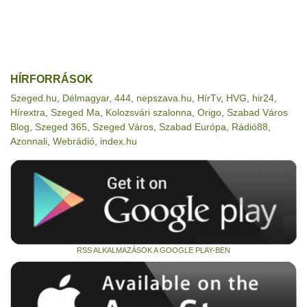
HÍRFORRÁSOK
Szeged.hu
,
Délmagyar
,
444
,
nepszava.hu
,
HírTv
,
HVG
,
hir24
,
Hírextra
,
Szeged Ma
,
Kolozsvári szalonna
,
Origo
,
Szabad Város
Blog
,
Szeged 365
,
Szeged Város
,
Szabad Európa
,
Rádió88
,
Azonnali
,
Webrádió
,
index.hu
RSS ALKALMAZÁSOK A GOOGLE PLAY-BEN