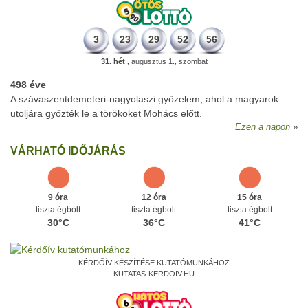
3
23
29
52
56
31. hét ,
augusztus 1., szombat
498 éve
A szávaszentdemeteri-nagyolaszi győzelem, ahol a magyarok
utoljára győzték le a törököket Mohács előtt.
Ezen a napon
VÁRHATÓ IDŐJÁRÁS
9 óra
12 óra
15 óra
tiszta égbolt
tiszta égbolt
tiszta égbolt
30°C
36°C
41°C
KÉRDŐÍV KÉSZÍTÉSE KUTATÓMUNKÁHOZ
KUTATAS-KERDOIV.HU