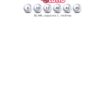
6
10
17
40
41
45
31. hét ,
augusztus 2., vasárnap