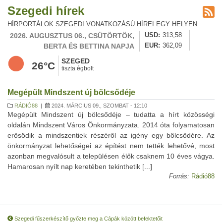
Szegedi hírek
HÍRPORTÁLOK SZEGEDI VONATKOZÁSÚ HÍREI EGY HELYEN
2026. AUGUSZTUS 06., CSÜTÖRTÖK,
USD
313,58
BERTA ÉS BETTINA NAPJA
EUR
362,09
SZEGED
26°C
tiszta égbolt
Megépült Mindszent új bölcsődéje
RÁDIÓ88
|
2024. MÁRCIUS 09., SZOMBAT - 12:10
Megépült Mindszent új bölcsődéje – tudatta a hírt közösségi
oldalán Mindszent Város Önkormányzata. 2014 óta folyamatosan
erősödik a mindszentiek részéről az igény egy bölcsődére. Az
önkormányzat lehetőségei az építést nem tették lehetővé, most
azonban megvalósult a településen élők csaknem 10 éves vágya.
Hamarosan nyílt nap keretében tekinthetik [...]
Forrás:
Rádió88
Szegedi fűszerkészítő győzte meg a Cápák között befektetőit