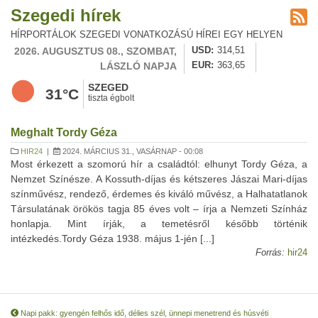
Szegedi hírek
HÍRPORTÁLOK SZEGEDI VONATKOZÁSÚ HÍREI EGY HELYEN
2026. AUGUSZTUS 08., SZOMBAT,
USD
314,51
LÁSZLÓ NAPJA
EUR
363,65
SZEGED
31°C
tiszta égbolt
Meghalt Tordy Géza
HIR24
|
2024. MÁRCIUS 31., VASÁRNAP - 00:08
Most érkezett a szomorú hír a családtól: elhunyt Tordy Géza, a
Nemzet Színésze. A Kossuth-díjas és kétszeres Jászai Mari-díjas
színművész, rendező, érdemes és kiváló művész, a Halhatatlanok
Társulatának örökös tagja 85 éves volt – írja a Nemzeti Színház
honlapja. Mint írják, a temetésről később történik
intézkedés.Tordy Géza 1938. május 1-jén [...]
Forrás:
hir24
Napi pakk: gyengén felhős idő, délies szél, ünnepi menetrend és húsvéti