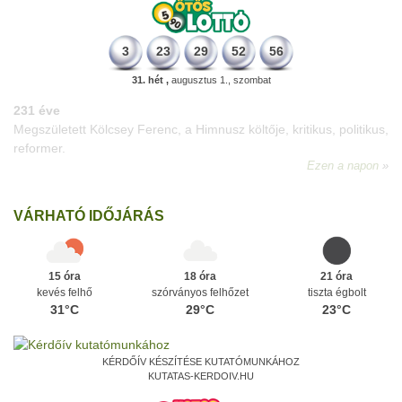
3
23
29
52
56
31. hét ,
augusztus 1., szombat
331 éve
Megszületett Mikes Kelemen memoáríró, műfordító, a XVIII.
századi magyar prózairodalom legnagyobb alakja.
Ezen a napon
VÁRHATÓ IDŐJÁRÁS
15 óra
18 óra
21 óra
kevés felhő
szórványos felhőzet
tiszta égbolt
31°C
29°C
23°C
KÉRDŐÍV KÉSZÍTÉSE KUTATÓMUNKÁHOZ
KUTATAS-KERDOIV.HU