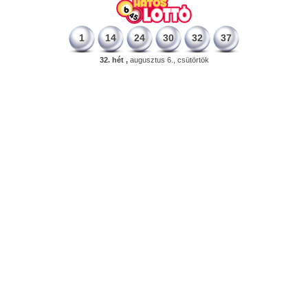
1
14
24
30
32
37
32. hét ,
augusztus 6., csütörtök