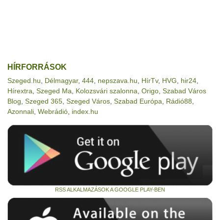
HÍRFORRÁSOK
Szeged.hu
,
Délmagyar
,
444
,
nepszava.hu
,
HírTv
,
HVG
,
hir24
,
Hírextra
,
Szeged Ma
,
Kolozsvári szalonna
,
Origo
,
Szabad Város
Blog
,
Szeged 365
,
Szeged Város
,
Szabad Európa
,
Rádió88
,
Azonnali
,
Webrádió
,
index.hu
RSS ALKALMAZÁSOK A GOOGLE PLAY-BEN