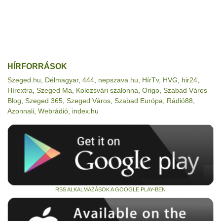
HÍRFORRÁSOK
Szeged.hu
,
Délmagyar
,
444
,
nepszava.hu
,
HírTv
,
HVG
,
hir24
,
Hírextra
,
Szeged Ma
,
Kolozsvári szalonna
,
Origo
,
Szabad Város
Blog
,
Szeged 365
,
Szeged Város
,
Szabad Európa
,
Rádió88
,
Azonnali
,
Webrádió
,
index.hu
RSS ALKALMAZÁSOK A GOOGLE PLAY-BEN