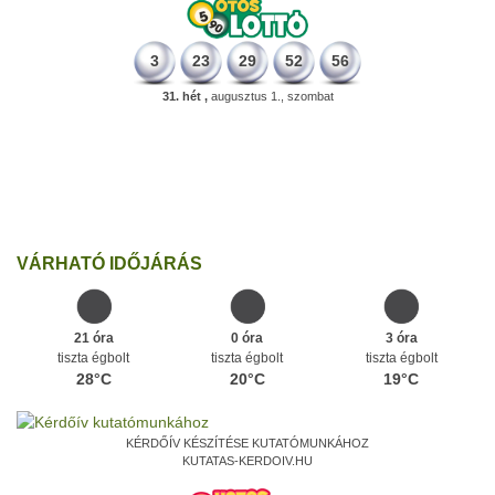
3
23
29
52
56
31. hét ,
augusztus 1., szombat
331 éve
Megszületett Mikes Kelemen memoáríró, műfordító, a XVIII.
századi magyar prózairodalom legnagyobb alakja.
Ezen a napon
VÁRHATÓ IDŐJÁRÁS
21 óra
0 óra
3 óra
tiszta égbolt
tiszta égbolt
tiszta égbolt
28°C
20°C
19°C
KÉRDŐÍV KÉSZÍTÉSE KUTATÓMUNKÁHOZ
KUTATAS-KERDOIV.HU