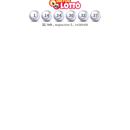
1
14
24
30
32
37
32. hét ,
augusztus 6., csütörtök