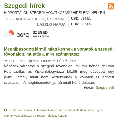
Szegedi hírek
HÍRPORTÁLOK SZEGEDI VONATKOZÁSÚ HÍREI EGY HELYEN
2026. AUGUSZTUS 08., SZOMBAT,
USD
314,51
LÁSZLÓ NAPJA
EUR
363,65
SZEGED
36°C
kevés felhő
Meghibásodott jármű miatt késnek a vonatok a szegedi
fővonalon, mutatjuk, mire számíthatsz
SZEGED 365
|
2025. JÚNIUS 02., HÉTFŐ - 19:11
Késések várhatók a szegedi fővonalon, miután hétfőn délután
Petőfiszállás és Kiskunfélegyháza között meghibásodott egy
jármű, amely miatt nem közlekednek a vonatok az érintett
szakaszon. A meghibásodott jármű miatt hétfő délután:
Forrás:
Szeged 365
Ecsetet elő, fiatalok! Látványos kiállítás, arc- és hennafestő táborok – ilyen
eseményekkel készül a szegedi művész, Katandi