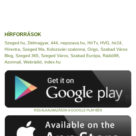
HÍRFORRÁSOK
Szeged.hu
,
Délmagyar
,
444
,
nepszava.hu
,
HírTv
,
HVG
,
hir24
,
Hírextra
,
Szeged Ma
,
Kolozsvári szalonna
,
Origo
,
Szabad Város
Blog
,
Szeged 365
,
Szeged Város
,
Szabad Európa
,
Rádió88
,
Azonnali
,
Webrádió
,
index.hu
RSS ALKALMAZÁSOK A GOOGLE PLAY-BEN