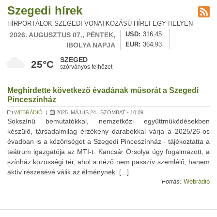
Szegedi hírek
HÍRPORTÁLOK SZEGEDI VONATKOZÁSÚ HÍREI EGY HELYEN
2026. AUGUSZTUS 07., PÉNTEK,
USD
316,45
IBOLYA NAPJA
EUR
364,93
SZEGED
25°C
szórványos felhőzet
Meghirdette következő évadának műsorát a Szegedi
Pinceszínház
WEBRÁDIÓ
|
2025. MÁJUS 24., SZOMBAT - 10:09
Sokszínű bemutatókkal, nemzetközi együttműködésekben
készülő, társadalmilag érzékeny darabokkal várja a 2025/26-os
évadban is a közönséget a Szegedi Pinceszínház - tájékoztatta a
teátrum igazgatója az MTI-t. Kancsár Orsolya úgy fogalmazott, a
színház közösségi tér, ahol a néző nem passzív szemlélő, hanem
aktív részesévé válik az élménynek. [...]
Forrás:
Webrádió