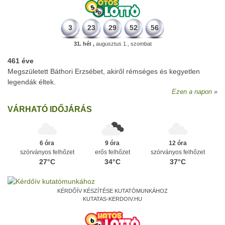
3
23
29
52
56
31. hét ,
augusztus 1., szombat
461 éve
Megszületett Báthori Erzsébet, akiről rémséges és kegyetlen
legendák éltek.
Ezen a napon
VÁRHATÓ IDŐJÁRÁS
6 óra
9 óra
12 óra
szórványos felhőzet
erős felhőzet
szórványos felhőzet
27°C
34°C
37°C
KÉRDŐÍV KÉSZÍTÉSE KUTATÓMUNKÁHOZ
KUTATAS-KERDOIV.HU