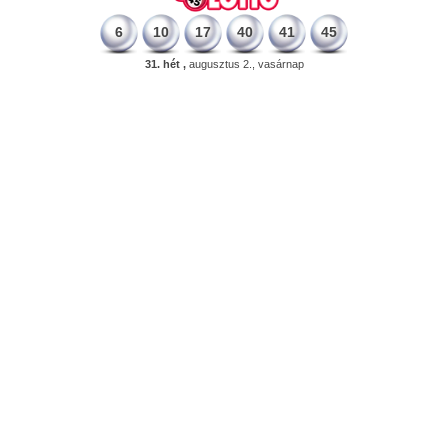
6
10
17
40
41
45
31. hét ,
augusztus 2., vasárnap