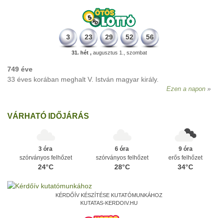
3
23
29
52
56
31. hét ,
augusztus 1., szombat
749 éve
33 éves korában meghalt V. István magyar király.
Ezen a napon
VÁRHATÓ IDŐJÁRÁS
3 óra
6 óra
9 óra
szórványos felhőzet
szórványos felhőzet
erős felhőzet
24°C
28°C
34°C
KÉRDŐÍV KÉSZÍTÉSE KUTATÓMUNKÁHOZ
KUTATAS-KERDOIV.HU