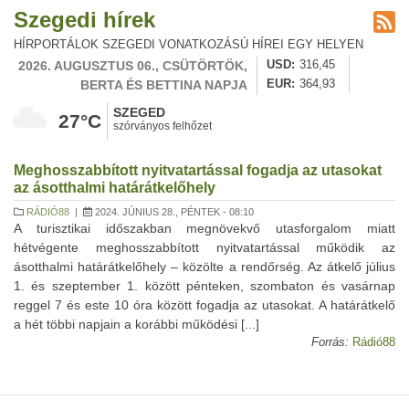
Szegedi hírek
HÍRPORTÁLOK SZEGEDI VONATKOZÁSÚ HÍREI EGY HELYEN
2026. AUGUSZTUS 06., CSÜTÖRTÖK,
USD
316,45
BERTA ÉS BETTINA NAPJA
EUR
364,93
SZEGED
27°C
szórványos felhőzet
Meghosszabbított nyitvatartással fogadja az utasokat
az ásotthalmi határátkelőhely
RÁDIÓ88
|
2024. JÚNIUS 28., PÉNTEK - 08:10
A turisztikai időszakban megnövekvő utasforgalom miatt
hétvégente meghosszabbított nyitvatartással működik az
ásotthalmi határátkelőhely – közölte a rendőrség. Az átkelő július
1. és szeptember 1. között pénteken, szombaton és vasárnap
reggel 7 és este 10 óra között fogadja az utasokat. A határátkelő
a hét többi napjain a korábbi működési [...]
Forrás:
Rádió88