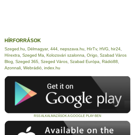
HÍRFORRÁSOK
Szeged.hu
,
Délmagyar
,
444
,
nepszava.hu
,
HírTv
,
HVG
,
hir24
,
Hírextra
,
Szeged Ma
,
Kolozsvári szalonna
,
Origo
,
Szabad Város
Blog
,
Szeged 365
,
Szeged Város
,
Szabad Európa
,
Rádió88
,
Azonnali
,
Webrádió
,
index.hu
RSS ALKALMAZÁSOK A GOOGLE PLAY-BEN