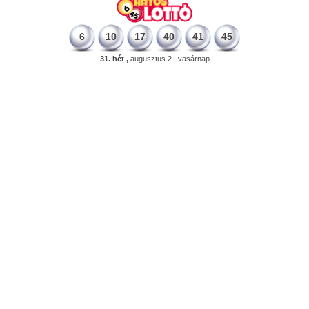
6
10
17
40
41
45
31. hét ,
augusztus 2., vasárnap