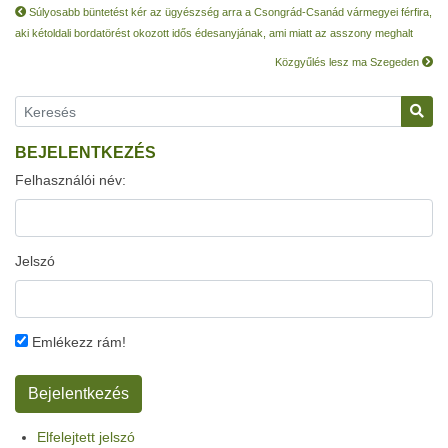
Súlyosabb büntetést kér az ügyészség arra a Csongrád-Csanád vármegyei férfira,
aki kétoldali bordatörést okozott idős édesanyjának, ami miatt az asszony meghalt
Közgyűlés lesz ma Szegeden
BEJELENTKEZÉS
Felhasználói név:
Jelszó
Emlékezz rám!
Elfelejtett jelszó