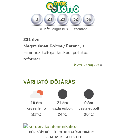
3
23
29
52
56
31. hét ,
augusztus 1., szombat
231 éve
Megszületett Kölcsey Ferenc, a
Himnusz költője, kritikus, politikus,
reformer.
Ezen a napon
VÁRHATÓ IDŐJÁRÁS
18 óra
21 óra
0 óra
kevés felhő
tiszta égbolt
tiszta égbolt
31°C
24°C
20°C
KÉRDŐÍV KÉSZÍTÉSE KUTATÓMUNKÁHOZ
KUTATAS-KERDOIV.HU