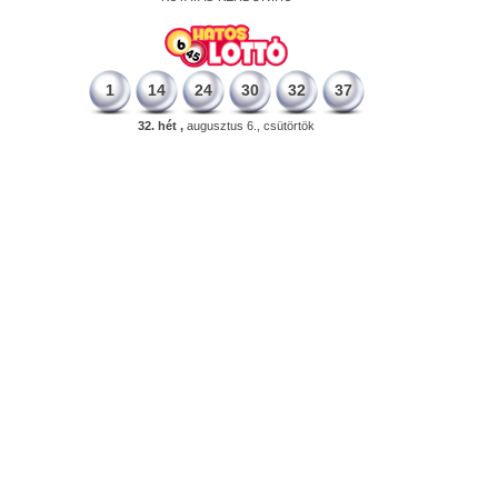
1
14
24
30
32
37
32. hét ,
augusztus 6., csütörtök