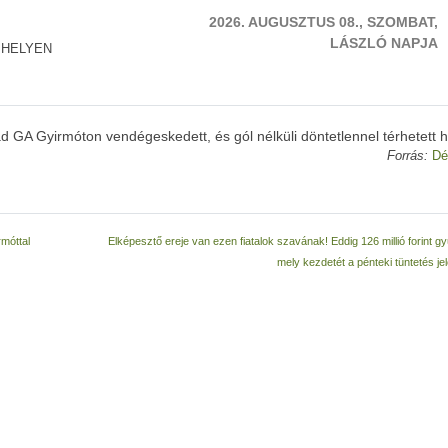
2026. AUGUSZTUS 08., SZOMBAT,
LÁSZLÓ NAPJA
 HELYEN
d GA Gyirmóton vendégeskedett, és gól nélküli döntetlennel térhetett 
Forrás:
Dé
móttal
Elképesztő ereje van ezen fiatalok szavának! Eddig 126 millió forint gy
mely kezdetét a pénteki tüntetés je