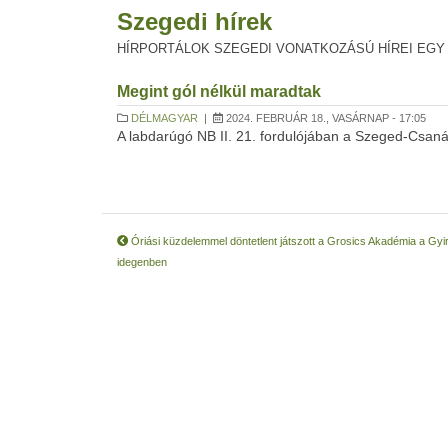
Szegedi hírek
HÍRPORTÁLOK SZEGEDI VONATKOZÁSÚ HÍREI EGY
Megint gól nélkül maradtak
DÉLMAGYAR
|
2024. FEBRUÁR 18., VASÁRNAP - 17:05
A labdarúgó NB II. 21. fordulójában a Szeged-Csaná
Óriási küzdelemmel döntetlent játszott a Grosics Akadémia a Gyir
idegenben