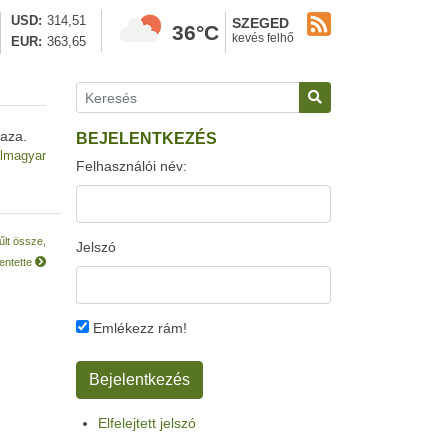
USD
314,51
SZEGED
36°C
kevés felhő
EUR
363,65
haza.
BEJELENTKEZÉS
lmagyar
Felhasználói név:
űlt össze,
Jelszó
lentette
Emlékezz rám!
Elfelejtett jelszó