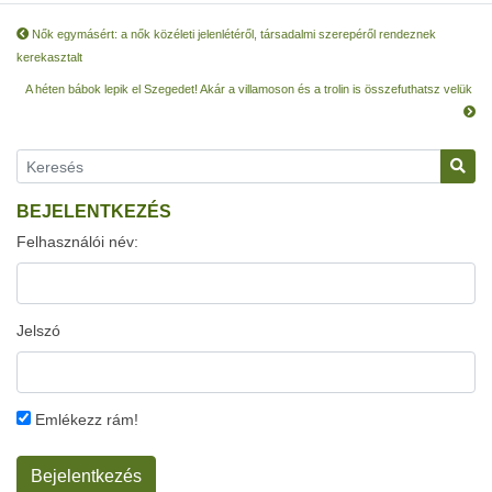
Nők egymásért: a nők közéleti jelenlétéről, társadalmi szerepéről rendeznek
kerekasztalt
A héten bábok lepik el Szegedet! Akár a villamoson és a trolin is összefuthatsz velük
BEJELENTKEZÉS
Felhasználói név:
Jelszó
Emlékezz rám!