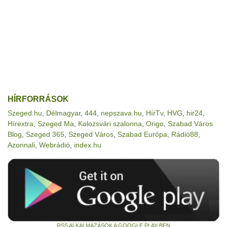
HÍRFORRÁSOK
Szeged.hu
,
Délmagyar
,
444
,
nepszava.hu
,
HírTv
,
HVG
,
hir24
,
Hírextra
,
Szeged Ma
,
Kolozsvári szalonna
,
Origo
,
Szabad Város
Blog
,
Szeged 365
,
Szeged Város
,
Szabad Európa
,
Rádió88
,
Azonnali
,
Webrádió
,
index.hu
RSS ALKALMAZÁSOK A GOOGLE PLAY-BEN