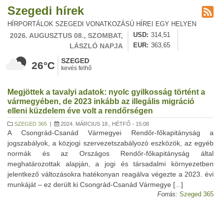
Szegedi hírek
HÍRPORTÁLOK SZEGEDI VONATKOZÁSÚ HÍREI EGY HELYEN
2026. AUGUSZTUS 08., SZOMBAT,
USD
314,51
LÁSZLÓ NAPJA
EUR
363,65
SZEGED
26°C
kevés felhő
Megjöttek a tavalyi adatok: nyolc gyilkosság történt a
vármegyében, de 2023 inkább az illegális migráció
elleni küzdelem éve volt a rendőrségen
SZEGED 365
|
2024. MÁRCIUS 18., HÉTFŐ - 15:08
A Csongrád-Csanád Vármegyei Rendőr-főkapitányság a
jogszabályok, a közjogi szervezetszabályozó eszközök, az egyéb
normák és az Országos Rendőr-főkapitányság által
meghatározottak alapján, a jogi és társadalmi környezetben
jelentkező változásokra hatékonyan reagálva végezte a 2023. évi
munkáját – ez derült ki Csongrád-Csanád Vármegye [...]
Forrás:
Szeged 365