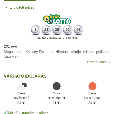
Elfelejtett jelszó
3
23
29
52
56
31. hét ,
augusztus 1., szombat
231 éve
Megszületett Kölcsey Ferenc, a Himnusz költője, kritikus, politikus,
reformer.
Ezen a napon
VÁRHATÓ IDŐJÁRÁS
0 óra
3 óra
6 óra
kevés felhő
tiszta égbolt
tiszta égbolt
24°C
21°C
24°C