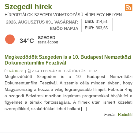
Szegedi hírek
HÍRPORTÁLOK SZEGEDI VONATKOZÁSÚ HÍREI EGY HELYEN
2026. AUGUSZTUS 09., VASÁRNAP,
USD
314,51
EMŐD NAPJA
EUR
363,65
SZEGED
34°C
tiszta égbolt
Megkezdődött Szegeden is a 10. Budapest Nemzetközi
Dokumentumfilm Fesztivál
RÁDIÓ88
|
2024. FEBRUÁR 01., CSÜTÖRTÖK - 16:12
Megkezdődött Szegeden is a 10. Budapest Nemzetközi
Dokumentumfilm Fesztivál. A szemle célja minden évben, hogy
Magyarországra hozza a világ legrangosabb filmjeit. Február 4-ig
a szegedi Belvárosi moziban izgalmas programokkal hívják fel a
figyelmet a témák fontosságára. A filmek után ismert közéleti
szereplőkkel, szakértőkkel lehet hallani [...]
Forrás:
Rádió88