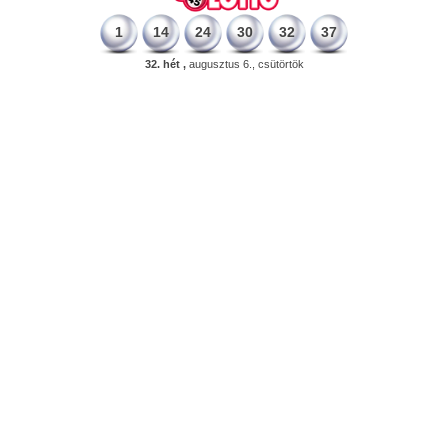
1
14
24
30
32
37
32. hét ,
augusztus 6., csütörtök