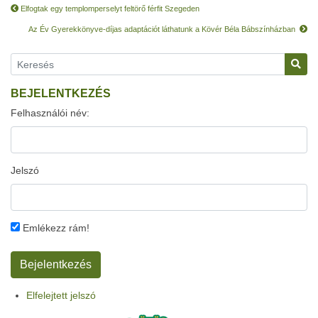
Elfogtak egy templomperselyt feltörő férfit Szegeden
Az Év Gyerekkönyve-díjas adaptációt láthatunk a Kövér Béla Bábszínházban
BEJELENTKEZÉS
Felhasználói név:
Jelszó
Emlékezz rám!
Elfelejtett jelszó