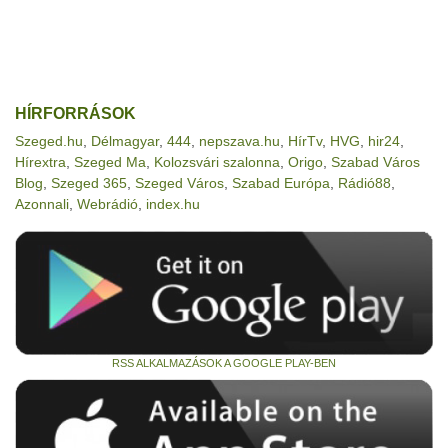
HÍRFORRÁSOK
Szeged.hu
,
Délmagyar
,
444
,
nepszava.hu
,
HírTv
,
HVG
,
hir24
,
Hírextra
,
Szeged Ma
,
Kolozsvári szalonna
,
Origo
,
Szabad Város
Blog
,
Szeged 365
,
Szeged Város
,
Szabad Európa
,
Rádió88
,
Azonnali
,
Webrádió
,
index.hu
RSS ALKALMAZÁSOK A GOOGLE PLAY-BEN