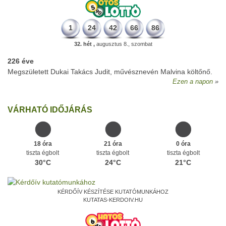
1
24
42
66
86
32. hét ,
augusztus 8., szombat
226 éve
Megszületett Dukai Takács Judit, művésznevén Malvina költőnő.
Ezen a napon
VÁRHATÓ IDŐJÁRÁS
18 óra
21 óra
0 óra
tiszta égbolt
tiszta égbolt
tiszta égbolt
30°C
24°C
21°C
KÉRDŐÍV KÉSZÍTÉSE KUTATÓMUNKÁHOZ
KUTATAS-KERDOIV.HU