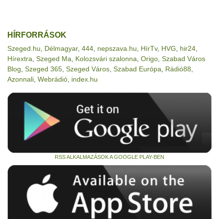
HÍRFORRÁSOK
Szeged.hu
,
Délmagyar
,
444
,
nepszava.hu
,
HírTv
,
HVG
,
hir24
,
Hírextra
,
Szeged Ma
,
Kolozsvári szalonna
,
Origo
,
Szabad Város
Blog
,
Szeged 365
,
Szeged Város
,
Szabad Európa
,
Rádió88
,
Azonnali
,
Webrádió
,
index.hu
RSS ALKALMAZÁSOK A GOOGLE PLAY-BEN