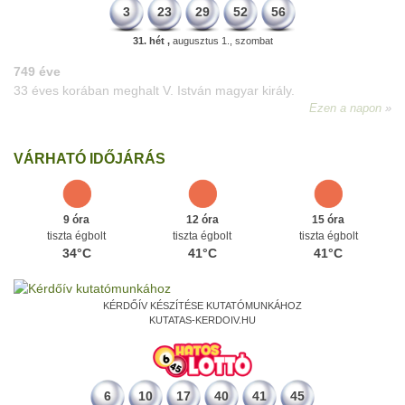
3
23
29
52
56
31. hét ,
augusztus 1., szombat
VÁRHATÓ IDŐJÁRÁS
9 óra
12 óra
15 óra
tiszta égbolt
tiszta égbolt
tiszta égbolt
34°C
41°C
41°C
KÉRDŐÍV KÉSZÍTÉSE KUTATÓMUNKÁHOZ
KUTATAS-KERDOIV.HU
6
10
17
40
41
45