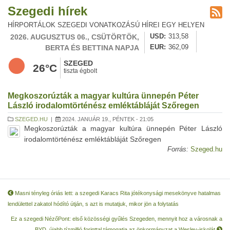
Szegedi hírek
HÍRPORTÁLOK SZEGEDI VONATKOZÁSÚ HÍREI EGY HELYEN
2026. AUGUSZTUS 06., CSÜTÖRTÖK,
USD
313,58
BERTA ÉS BETTINA NAPJA
EUR
362,09
SZEGED
26°C
tiszta égbolt
Megkoszorúzták a magyar kultúra ünnepén Péter
László irodalomtörténész emléktábláját Szőregen
SZEGED.HU
|
2024. JANUÁR 19., PÉNTEK - 21:05
Megkoszorúzták a magyar kultúra ünnepén Péter László
irodalomtörténész emléktábláját Szőregen
Forrás:
Szeged.hu
Masni tényleg óriás lett: a szegedi Karacs Rita jótékonysági mesekönyve hatalmas
lendülettel zakatol hódító útján, s azt is mutatjuk, mikor jön a folytatás
Ez a szegedi NézőPont: első közösségi gyűlés Szegeden, mennyit hoz a városnak a
BYD, újabb tízmillió forinttal támogatja az önkormányzat a Wesley-iskolát