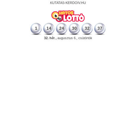
KUTATAS-KERDOIV.HU
1
14
24
30
32
37
32. hét ,
augusztus 6., csütörtök