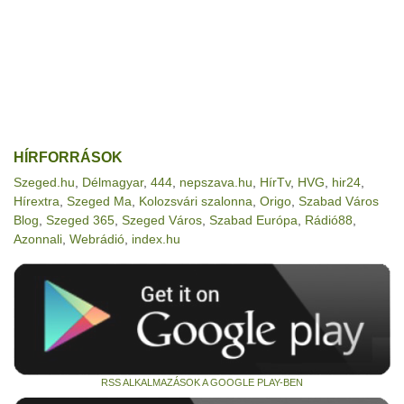
HÍRFORRÁSOK
Szeged.hu
,
Délmagyar
,
444
,
nepszava.hu
,
HírTv
,
HVG
,
hir24
,
Hírextra
,
Szeged Ma
,
Kolozsvári szalonna
,
Origo
,
Szabad Város
Blog
,
Szeged 365
,
Szeged Város
,
Szabad Európa
,
Rádió88
,
Azonnali
,
Webrádió
,
index.hu
RSS ALKALMAZÁSOK A GOOGLE PLAY-BEN