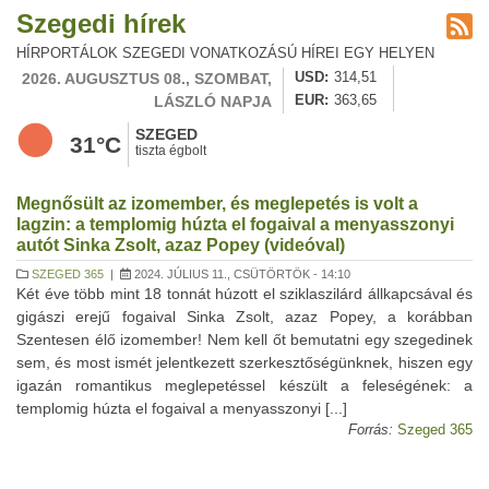
Szegedi hírek
HÍRPORTÁLOK SZEGEDI VONATKOZÁSÚ HÍREI EGY HELYEN
2026. AUGUSZTUS 08., SZOMBAT,
USD
314,51
LÁSZLÓ NAPJA
EUR
363,65
SZEGED
31°C
tiszta égbolt
Megnősült az izomember, és meglepetés is volt a
lagzin: a templomig húzta el fogaival a menyasszonyi
autót Sinka Zsolt, azaz Popey (videóval)
SZEGED 365
|
2024. JÚLIUS 11., CSÜTÖRTÖK - 14:10
Két éve több mint 18 tonnát húzott el sziklaszilárd állkapcsával és
gigászi erejű fogaival Sinka Zsolt, azaz Popey, a korábban
Szentesen élő izomember! Nem kell őt bemutatni egy szegedinek
sem, és most ismét jelentkezett szerkesztőségünknek, hiszen egy
igazán romantikus meglepetéssel készült a feleségének: a
templomig húzta el fogaival a menyasszonyi [...]
Forrás:
Szeged 365