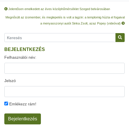
Jelentősen emelkedett az éves középhőmérséklet Szeged belvárosában
Megnősült az izomember, és meglepetés is volt a lagzin: a templomig húzta el fogaival
a menyasszonyi autót Sinka Zsolt, azaz Popey (videóval)
BEJELENTKEZÉS
Felhasználói név:
Jelszó
Emlékezz rám!