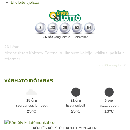
Elfelejtett jelszó
3
23
29
52
56
31. hét ,
augusztus 1., szombat
331 éve
Megszületett Mikes Kelemen memoáríró, műfordító, a XVIII.
századi magyar prózairodalom legnagyobb alakja.
Ezen a napon
VÁRHATÓ IDŐJÁRÁS
18 óra
21 óra
0 óra
szórványos felhőzet
tiszta égbolt
tiszta égbolt
29°C
23°C
19°C
KÉRDŐÍV KÉSZÍTÉSE KUTATÓMUNKÁHOZ