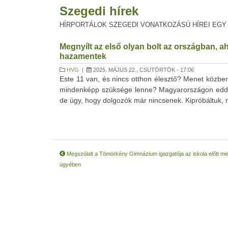
Szegedi hírek
HÍRPORTÁLOK SZEGEDI VONATKOZÁSÚ HÍREI EGY
Megnyílt az első olyan bolt az országban, 
hazamentek
HVG
|
2025. MÁJUS 22., CSÜTÖRTÖK - 17:06
Este 11 van, és nincs otthon élesztő? Menet közben
mindenképp szüksége lenne? Magyarországon eddig n
de úgy, hogy dolgozók már nincsenek. Kipróbáltuk, mit
Megszólalt a Tömörkény Gimnázium igazgatója az iskola előtt me
ügyében