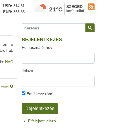
USD
314,51
SZEGED
21°C
kevés felhő
EUR
363,65
BEJELENTKEZÉS
t, amire
Felhasználói név:
rolhat,
ás:
HVG
Jelszó
Újszeged
Emlékezz rám!
Elfelejtett jelszó