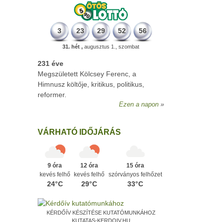
3
23
29
52
56
31. hét ,
augusztus 1., szombat
231 éve
Megszületett Kölcsey Ferenc, a
Himnusz költője, kritikus, politikus,
reformer.
Ezen a napon
VÁRHATÓ IDŐJÁRÁS
9 óra
12 óra
15 óra
kevés felhő
kevés felhő
szórványos felhőzet
24°C
29°C
33°C
KÉRDŐÍV KÉSZÍTÉSE KUTATÓMUNKÁHOZ
KUTATAS-KERDOIV.HU