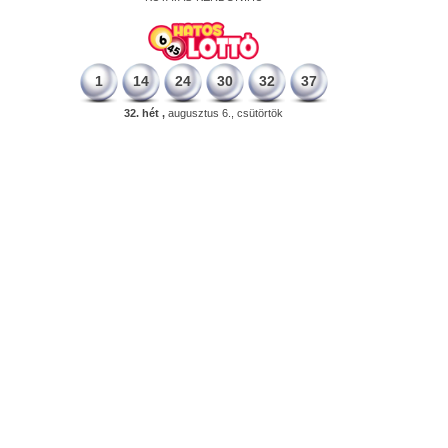
1
14
24
30
32
37
32. hét ,
augusztus 6., csütörtök