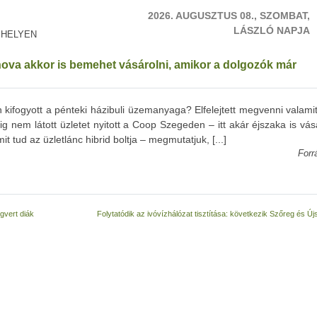
2026. AUGUSZTUS 08., SZOMBAT,
LÁSZLÓ NAPJA
 HELYEN
ahova akkor is bemehet vásárolni, amikor a dolgozók már
 kifogyott a pénteki házibuli üzemanyaga? Elfelejtett megvenni valami
em látott üzletet nyitott a Coop Szegeden – itt akár éjszaka is vásá
 tud az üzletlánc hibrid boltja – megmutatjuk, [...]
Forr
gvert diák
Folytatódik az ivóvízhálózat tisztítása: következik Szőreg és 