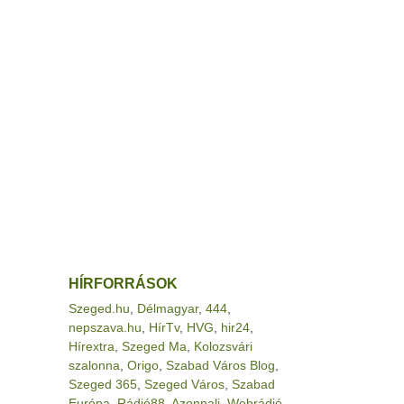
HÍRFORRÁSOK
Szeged.hu
,
Délmagyar
,
444
,
nepszava.hu
,
HírTv
,
HVG
,
hir24
,
Hírextra
,
Szeged Ma
,
Kolozsvári
szalonna
,
Origo
,
Szabad Város Blog
,
Szeged 365
,
Szeged Város
,
Szabad
Európa
,
Rádió88
,
Azonnali
,
Webrádió
,