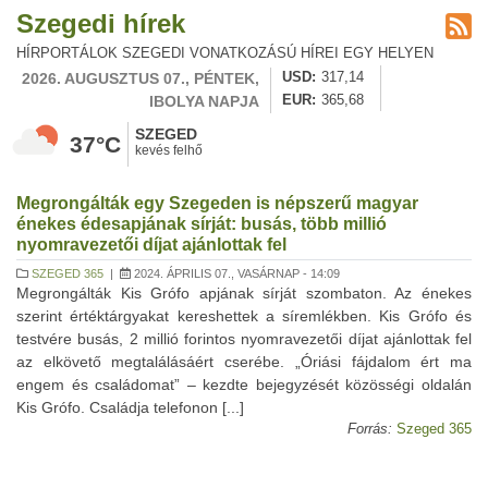
Szegedi hírek
HÍRPORTÁLOK SZEGEDI VONATKOZÁSÚ HÍREI EGY HELYEN
2026. AUGUSZTUS 07., PÉNTEK,
USD
317,14
IBOLYA NAPJA
EUR
365,68
SZEGED
37°C
kevés felhő
Megrongálták egy Szegeden is népszerű magyar
énekes édesapjának sírját: busás, több millió
nyomravezetői díjat ajánlottak fel
SZEGED 365
|
2024. ÁPRILIS 07., VASÁRNAP - 14:09
Megrongálták Kis Grófo apjának sírját szombaton. Az énekes
szerint értéktárgyakat kereshettek a síremlékben. Kis Grófo és
testvére busás, 2 millió forintos nyomravezetői díjat ajánlottak fel
az elkövető megtalálásáért cserébe. „Óriási fájdalom ért ma
engem és családomat” – kezdte bejegyzését közösségi oldalán
Kis Grófo. Családja telefonon [...]
Forrás:
Szeged 365