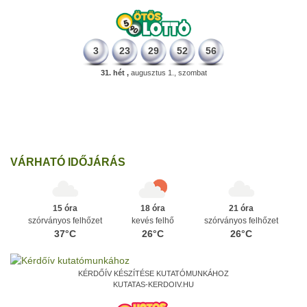
3
23
29
52
56
31. hét ,
augusztus 1., szombat
196 éve
Megszületett Kondor Gusztáv csillagász, matematikus, egyetemi
tanár, akadémikus.
Ezen a napon
VÁRHATÓ IDŐJÁRÁS
15 óra
18 óra
21 óra
szórványos felhőzet
kevés felhő
szórványos felhőzet
37°C
26°C
26°C
KÉRDŐÍV KÉSZÍTÉSE KUTATÓMUNKÁHOZ
KUTATAS-KERDOIV.HU