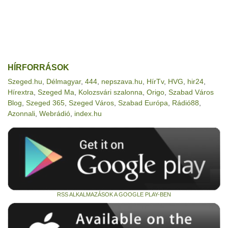
HÍRFORRÁSOK
Szeged.hu
,
Délmagyar
,
444
,
nepszava.hu
,
HírTv
,
HVG
,
hir24
,
Hírextra
,
Szeged Ma
,
Kolozsvári szalonna
,
Origo
,
Szabad Város
Blog
,
Szeged 365
,
Szeged Város
,
Szabad Európa
,
Rádió88
,
Azonnali
,
Webrádió
,
index.hu
RSS ALKALMAZÁSOK A GOOGLE PLAY-BEN