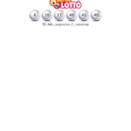
6
10
17
40
41
45
31. hét ,
augusztus 2., vasárnap