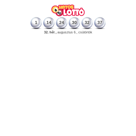
1
14
24
30
32
37
32. hét ,
augusztus 6., csütörtök