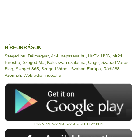
HÍRFORRÁSOK
Szeged.hu
,
Délmagyar
,
444
,
nepszava.hu
,
HírTv
,
HVG
,
hir24
,
Hírextra
,
Szeged Ma
,
Kolozsvári szalonna
,
Origo
,
Szabad Város
Blog
,
Szeged 365
,
Szeged Város
,
Szabad Európa
,
Rádió88
,
Azonnali
,
Webrádió
,
index.hu
RSS ALKALMAZÁSOK A GOOGLE PLAY-BEN