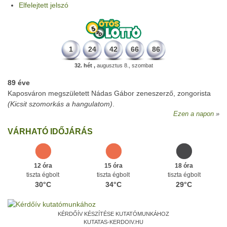
Elfelejtett jelszó
1
24
42
66
86
32. hét ,
augusztus 8., szombat
89 éve
Kaposváron megszületett Nádas Gábor zeneszerző, zongorista
(Kicsit szomorkás a hangulatom)
.
Ezen a napon
VÁRHATÓ IDŐJÁRÁS
12 óra
15 óra
18 óra
tiszta égbolt
tiszta égbolt
tiszta égbolt
30°C
34°C
29°C
KÉRDŐÍV KÉSZÍTÉSE KUTATÓMUNKÁHOZ
KUTATAS-KERDOIV.HU