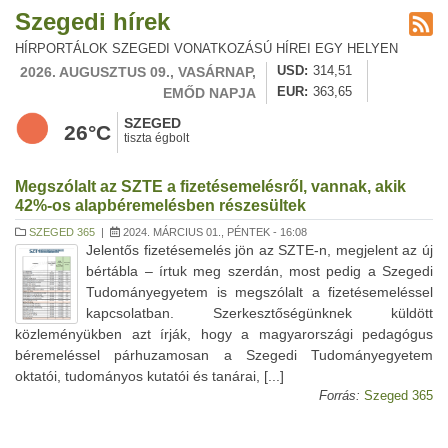
Szegedi hírek
HÍRPORTÁLOK SZEGEDI VONATKOZÁSÚ HÍREI EGY HELYEN
2026. AUGUSZTUS 09., VASÁRNAP,
USD
314,51
EMŐD NAPJA
EUR
363,65
SZEGED
26°C
tiszta égbolt
Megszólalt az SZTE a fizetésemelésről, vannak, akik
42%-os alapbéremelésben részesültek
SZEGED 365
|
2024. MÁRCIUS 01., PÉNTEK - 16:08
Jelentős fizetésemelés jön az SZTE-n, megjelent az új
bértábla – írtuk meg szerdán, most pedig a Szegedi
Tudományegyetem is megszólalt a fizetésemeléssel
kapcsolatban. Szerkesztőségünknek küldött
közleményükben azt írják, hogy a magyarországi pedagógus
béremeléssel párhuzamosan a Szegedi Tudományegyetem
oktatói, tudományos kutatói és tanárai, [...]
Forrás:
Szeged 365