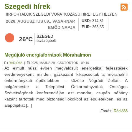
Szegedi hírek
HÍRPORTÁLOK SZEGEDI VONATKOZÁSÚ HÍREI EGY HELYEN
2026. AUGUSZTUS 09., VASÁRNAP,
USD
314,51
EMŐD NAPJA
EUR
363,65
SZEGED
26°C
tiszta égbolt
Megújuló energiaforrások Mórahalmon
RÁDIÓ88
|
2025. MÁJUS 29., CSÜTÖRTÖK - 09:10
Az elmúlt húsz évben megvalósult energetikai fejlesztések
eredményeként minden gázkazánt kikapcsoltak a mórahalmi
önkormányzati épületekben – közölte Nógrádi Zoltán. A
polgármester a Települési Önkormányzatok Országos
Szövetségének konferenciáján azt mondta, csupán néhány
kazánt tartottak meg biztonsági okokból az épületekben, és az
alapdíjakat [...]
Forrás:
Rádió88