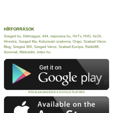
HÍRFORRÁSOK
Szeged.hu
,
Délmagyar
,
444
,
nepszava.hu
,
HírTv
,
HVG
,
hir24
,
Hírextra
,
Szeged Ma
,
Kolozsvári szalonna
,
Origo
,
Szabad Város
Blog
,
Szeged 365
,
Szeged Város
,
Szabad Európa
,
Rádió88
,
Azonnali
,
Webrádió
,
index.hu
RSS ALKALMAZÁSOK A GOOGLE PLAY-BEN