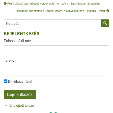
Fiktív diákok után igénybe vett oktatási normatíva miatt indult per Szegeden
Tűzoltókat riasztottak a Kárász utcára, a napvitorlákhoz – mutatjuk, miért!
BEJELENTKEZÉS
Felhasználói név:
Jelszó
Emlékezz rám!
Elfelejtett jelszó