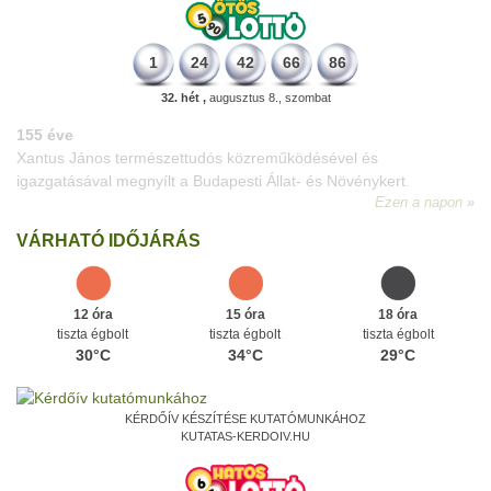
1
24
42
66
86
32. hét ,
augusztus 8., szombat
VÁRHATÓ IDŐJÁRÁS
12 óra
15 óra
18 óra
tiszta égbolt
tiszta égbolt
tiszta égbolt
30°C
34°C
29°C
KÉRDŐÍV KÉSZÍTÉSE KUTATÓMUNKÁHOZ
KUTATAS-KERDOIV.HU