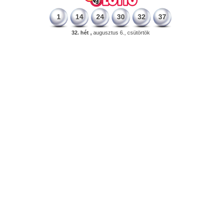
1
14
24
30
32
37
32. hét ,
augusztus 6., csütörtök