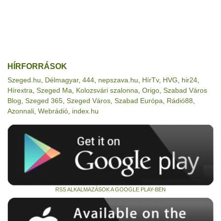
HÍRFORRÁSOK
Szeged.hu
,
Délmagyar
,
444
,
nepszava.hu
,
HírTv
,
HVG
,
hir24
,
Hírextra
,
Szeged Ma
,
Kolozsvári szalonna
,
Origo
,
Szabad Város
Blog
,
Szeged 365
,
Szeged Város
,
Szabad Európa
,
Rádió88
,
Azonnali
,
Webrádió
,
index.hu
RSS ALKALMAZÁSOK A GOOGLE PLAY-BEN