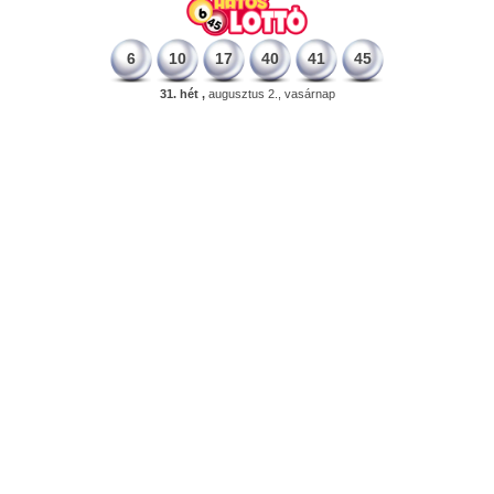
6
10
17
40
41
45
31. hét ,
augusztus 2., vasárnap