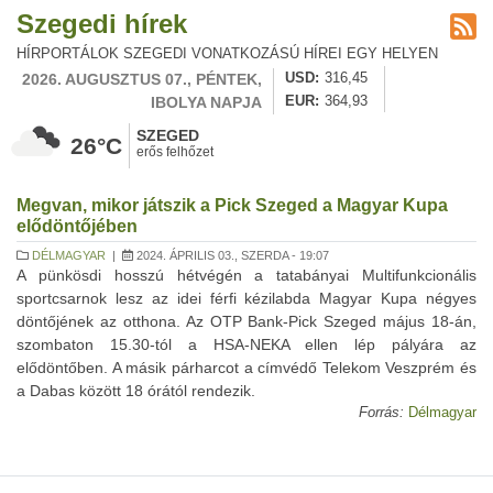
Szegedi hírek
HÍRPORTÁLOK SZEGEDI VONATKOZÁSÚ HÍREI EGY HELYEN
2026. AUGUSZTUS 07., PÉNTEK,
USD
316,45
IBOLYA NAPJA
EUR
364,93
SZEGED
26°C
erős felhőzet
Megvan, mikor játszik a Pick Szeged a Magyar Kupa
elődöntőjében
DÉLMAGYAR
|
2024. ÁPRILIS 03., SZERDA - 19:07
A pünkösdi hosszú hétvégén a tatabányai Multifunkcionális
sportcsarnok lesz az idei férfi kézilabda Magyar Kupa négyes
döntőjének az otthona. Az OTP Bank-Pick Szeged május 18-án,
szombaton 15.30-tól a HSA-NEKA ellen lép pályára az
elődöntőben. A másik párharcot a címvédő Telekom Veszprém és
a Dabas között 18 órától rendezik.
Forrás:
Délmagyar