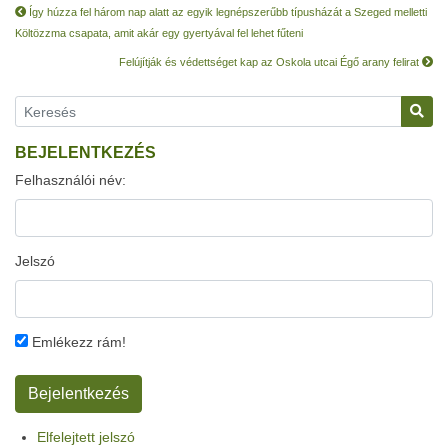
Így húzza fel három nap alatt az egyik legnépszerűbb típusházát a Szeged melletti
Költözzma csapata, amit akár egy gyertyával fel lehet fűteni
Felújítják és védettséget kap az Oskola utcai Égő arany felirat
BEJELENTKEZÉS
Felhasználói név:
Jelszó
Emlékezz rám!
Elfelejtett jelszó