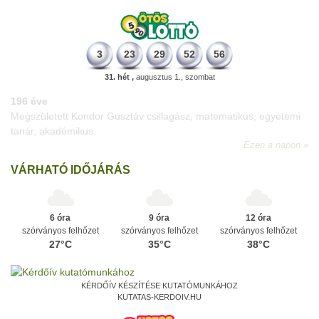
3
23
29
52
56
31. hét ,
augusztus 1., szombat
196 éve
Megszületett Kondor Gusztáv csillagász, matematikus, egyetemi
tanár, akadémikus.
Ezen a napon
VÁRHATÓ IDŐJÁRÁS
6 óra
9 óra
12 óra
szórványos felhőzet
szórványos felhőzet
szórványos felhőzet
27°C
35°C
38°C
KÉRDŐÍV KÉSZÍTÉSE KUTATÓMUNKÁHOZ
KUTATAS-KERDOIV.HU