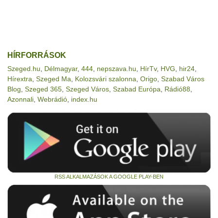
HÍRFORRÁSOK
Szeged.hu
,
Délmagyar
,
444
,
nepszava.hu
,
HírTv
,
HVG
,
hir24
,
Hírextra
,
Szeged Ma
,
Kolozsvári szalonna
,
Origo
,
Szabad Város
Blog
,
Szeged 365
,
Szeged Város
,
Szabad Európa
,
Rádió88
,
Azonnali
,
Webrádió
,
index.hu
RSS ALKALMAZÁSOK A GOOGLE PLAY-BEN