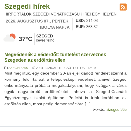
Szegedi hírek
HÍRPORTÁLOK SZEGEDI VONATKOZÁSÚ HÍREI EGY HELYEN
2026. AUGUSZTUS 07., PÉNTEK,
USD
314,08
IBOLYA NAPJA
EUR
363,32
SZEGED
37°C
kevés felhő
Megvédenék a véderdőt: tüntetést szerveznek
Szegeden az erdőirtás ellen
SZEGED 365
|
2024. JANUÁR 11., CSÜTÖRTÖK - 13:10
Mint megírtuk, egy december 23-án éjjel kiadott rendelet szerint a
kormány felülírta azt a településképi védelmet, amivel Szeged
önkormányzata próbálta megakadályozni, hogy kivágják a város
egyik nagyméretű erdőterületét, ahova a Szeged-Csanádi
Egyházmegye iskolát építtetne. Petíciót is írtak korábban az
erdőirtás ellen, most pedig demonstrációra [...]
Forrás:
Szeged 365