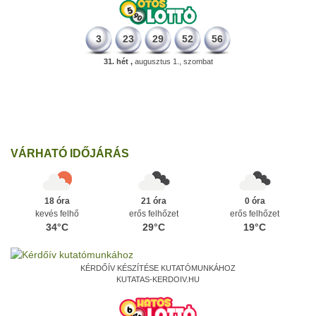
3
23
29
52
56
31. hét ,
augusztus 1., szombat
196 éve
Megszületett Kondor Gusztáv csillagász, matematikus, egyetemi
tanár, akadémikus.
Ezen a napon
VÁRHATÓ IDŐJÁRÁS
18 óra
21 óra
0 óra
kevés felhő
erős felhőzet
erős felhőzet
34°C
29°C
19°C
KÉRDŐÍV KÉSZÍTÉSE KUTATÓMUNKÁHOZ
KUTATAS-KERDOIV.HU