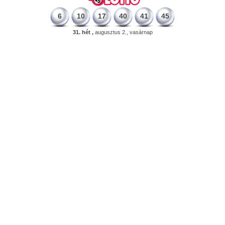
6
10
17
40
41
45
31. hét ,
augusztus 2., vasárnap