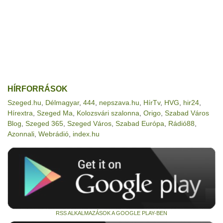
HÍRFORRÁSOK
Szeged.hu
,
Délmagyar
,
444
,
nepszava.hu
,
HírTv
,
HVG
,
hir24
,
Hírextra
,
Szeged Ma
,
Kolozsvári szalonna
,
Origo
,
Szabad Város
Blog
,
Szeged 365
,
Szeged Város
,
Szabad Európa
,
Rádió88
,
Azonnali
,
Webrádió
,
index.hu
RSS ALKALMAZÁSOK A GOOGLE PLAY-BEN