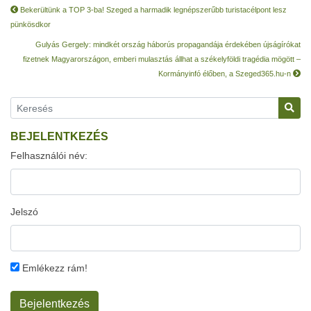
Bekerültünk a TOP 3-ba! Szeged a harmadik legnépszerűbb turistacélpont lesz
pünkösdkor
Gulyás Gergely: mindkét ország háborús propagandája érdekében újságírókat
fizetnek Magyarországon, emberi mulasztás állhat a székelyföldi tragédia mögött –
Kormányinfó élőben, a Szeged365.hu-n
BEJELENTKEZÉS
Felhasználói név:
Jelszó
Emlékezz rám!