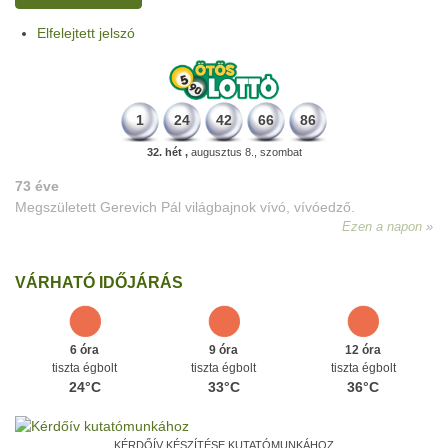
Elfelejtett jelszó
1
24
42
66
86
32. hét ,
augusztus 8., szombat
73 éve
Megszületett Gerevich Pál világbajnok vívó, vívóedző.
Ezen a napon
VÁRHATÓ IDŐJÁRÁS
6 óra
9 óra
12 óra
tiszta égbolt
tiszta égbolt
tiszta égbolt
24°C
33°C
36°C
KÉRDŐÍV KÉSZÍTÉSE KUTATÓMUNKÁHOZ