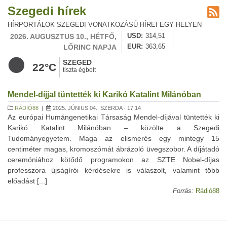
Szegedi hírek
HÍRPORTÁLOK SZEGEDI VONATKOZÁSÚ HÍREI EGY HELYEN
2026. AUGUSZTUS 10., HÉTFŐ,
USD
314,51
LŐRINC NAPJA
EUR
363,65
SZEGED
22°C
tiszta égbolt
Mendel-díjjal tüntették ki Karikó Katalint Milánóban
RÁDIÓ88
|
2025. JÚNIUS 04., SZERDA - 17:14
Az európai Humángenetikai Társaság Mendel-díjával tüntették ki
Karikó Katalint Milánóban – közölte a Szegedi
Tudományegyetem. Maga az elismerés egy mintegy 15
centiméter magas, kromoszómát ábrázoló üvegszobor. A díjátadó
ceremóniához kötődő programokon az SZTE Nobel-díjas
professzora újságírói kérdésekre is válaszolt, valamint több
előadást [...]
Forrás:
Rádió88