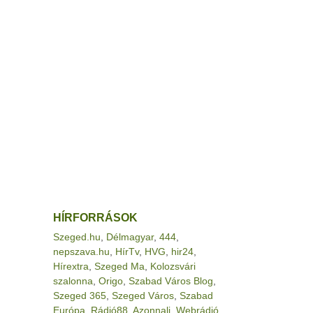
HÍRFORRÁSOK
Szeged.hu
,
Délmagyar
,
444
,
nepszava.hu
,
HírTv
,
HVG
,
hir24
,
Hírextra
,
Szeged Ma
,
Kolozsvári
szalonna
,
Origo
,
Szabad Város Blog
,
Szeged 365
,
Szeged Város
,
Szabad
Európa
,
Rádió88
,
Azonnali
,
Webrádió
,