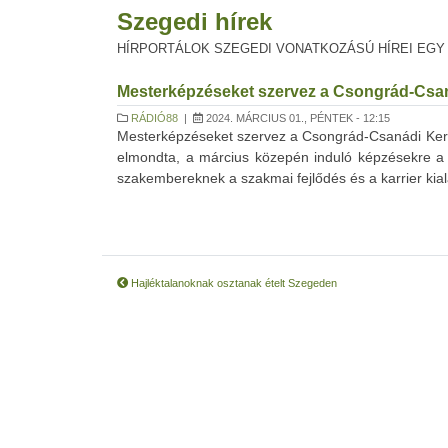
Szegedi hírek
HÍRPORTÁLOK SZEGEDI VONATKOZÁSÚ HÍREI EGY
Mesterképzéseket szervez a Csongrád-Csan
RÁDIÓ88
|
2024. MÁRCIUS 01., PÉNTEK - 12:15
Mesterképzéseket szervez a Csongrád-Csanádi Kere
elmondta, a március közepén induló képzésekre a j
szakembereknek a szakmai fejlődés és a karrier kial
Hajléktalanoknak osztanak ételt Szegeden