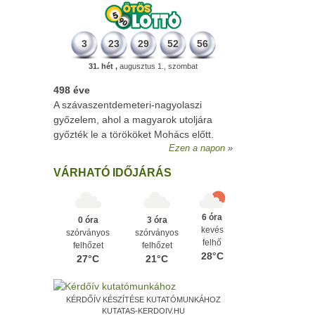
3
23
29
52
56
31. hét ,
augusztus 1., szombat
498 éve
A szávaszentdemeteri-nagyolaszi
győzelem, ahol a magyarok utoljára
győzték le a törököket Mohács előtt.
Ezen a napon
VÁRHATÓ IDŐJÁRÁS
6 óra
0 óra
3 óra
kevés
szórványos
szórványos
felhő
felhőzet
felhőzet
28°C
27°C
21°C
KÉRDŐÍV KÉSZÍTÉSE KUTATÓMUNKÁHOZ
KUTATAS-KERDOIV.HU