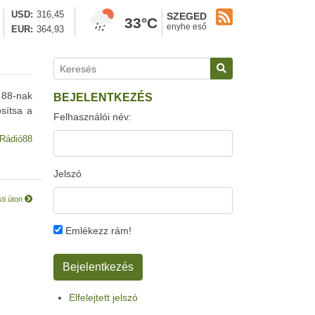
USD
316,45
SZEGED
33°C
enyhe eső
EUR
364,93
 88-nak
BEJELENTKEZÉS
sítsa a
Felhasználói név:
Rádió88
Jelszó
ti úton
Emlékezz rám!
Elfelejtett jelszó