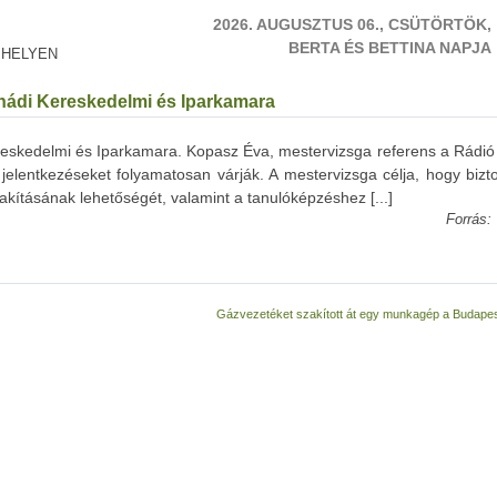
2026. AUGUSZTUS 06., CSÜTÖRTÖK,
BERTA ÉS BETTINA NAPJA
 HELYEN
ádi Kereskedelmi és Iparkamara
skedelmi és Iparkamara. Kopasz Éva, mestervizsga referens a Rádió
elentkezéseket folyamatosan várják. A mestervizsga célja, hogy bizto
akításának lehetőségét, valamint a tanulóképzéshez [...]
Forrás:
Gázvezetéket szakított át egy munkagép a Budapes