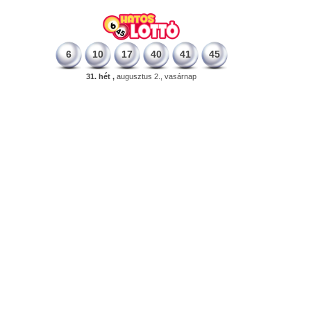
6
10
17
40
41
45
31. hét ,
augusztus 2., vasárnap