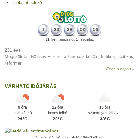
Elfelejtett jelszó
3
23
29
52
56
31. hét ,
augusztus 1., szombat
231 éve
Megszületett Kölcsey Ferenc, a Himnusz költője, kritikus, politikus,
reformer.
Ezen a napon
VÁRHATÓ IDŐJÁRÁS
9 óra
12 óra
15 óra
kevés felhő
kevés felhő
szórványos felhőzet
24°C
29°C
33°C
KÉRDŐÍV KÉSZÍTÉSE KUTATÓMUNKÁHOZ