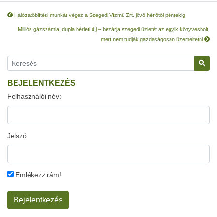
Hálózatöblítési munkát végez a Szegedi Vízmű Zrt. jövő hétfőtől péntekig
Milliós gázszámla, dupla bérleti díj – bezárja szegedi üzletét az egyik könyvesbolt,
mert nem tudják gazdaságosan üzemeltetni
BEJELENTKEZÉS
Felhasználói név:
Jelszó
Emlékezz rám!