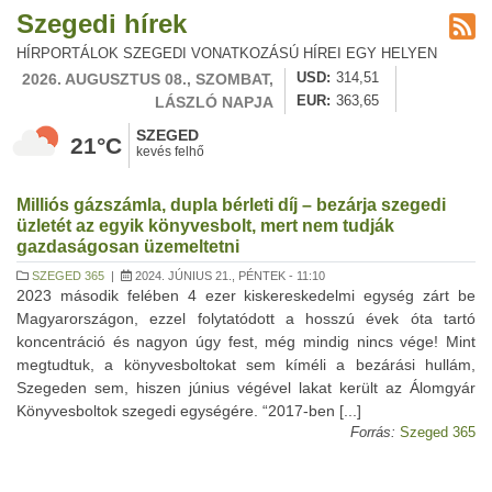
Szegedi hírek
HÍRPORTÁLOK SZEGEDI VONATKOZÁSÚ HÍREI EGY HELYEN
2026. AUGUSZTUS 08., SZOMBAT,
USD
314,51
LÁSZLÓ NAPJA
EUR
363,65
SZEGED
21°C
kevés felhő
Milliós gázszámla, dupla bérleti díj – bezárja szegedi
üzletét az egyik könyvesbolt, mert nem tudják
gazdaságosan üzemeltetni
SZEGED 365
|
2024. JÚNIUS 21., PÉNTEK - 11:10
2023 második felében 4 ezer kiskereskedelmi egység zárt be
Magyarországon, ezzel folytatódott a hosszú évek óta tartó
koncentráció és nagyon úgy fest, még mindig nincs vége! Mint
megtudtuk, a könyvesboltokat sem kíméli a bezárási hullám,
Szegeden sem, hiszen június végével lakat került az Álomgyár
Könyvesboltok szegedi egységére. “2017-ben [...]
Forrás:
Szeged 365