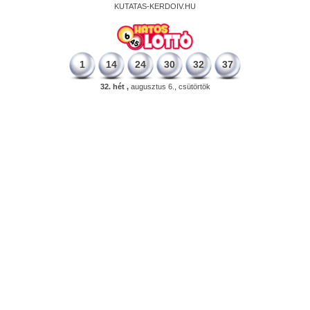
KUTATAS-KERDOIV.HU
1
14
24
30
32
37
32. hét ,
augusztus 6., csütörtök