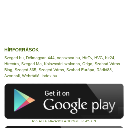
HÍRFORRÁSOK
Szeged.hu
,
Délmagyar
,
444
,
nepszava.hu
,
HírTv
,
HVG
,
hir24
,
Hírextra
,
Szeged Ma
,
Kolozsvári szalonna
,
Origo
,
Szabad Város
Blog
,
Szeged 365
,
Szeged Város
,
Szabad Európa
,
Rádió88
,
Azonnali
,
Webrádió
,
index.hu
RSS ALKALMAZÁSOK A GOOGLE PLAY-BEN