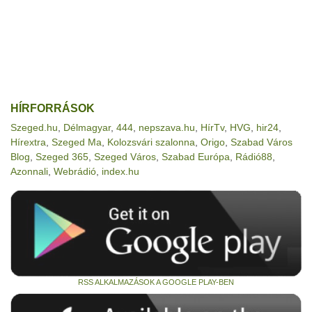
HÍRFORRÁSOK
Szeged.hu
,
Délmagyar
,
444
,
nepszava.hu
,
HírTv
,
HVG
,
hir24
,
Hírextra
,
Szeged Ma
,
Kolozsvári szalonna
,
Origo
,
Szabad Város
Blog
,
Szeged 365
,
Szeged Város
,
Szabad Európa
,
Rádió88
,
Azonnali
,
Webrádió
,
index.hu
RSS ALKALMAZÁSOK A GOOGLE PLAY-BEN