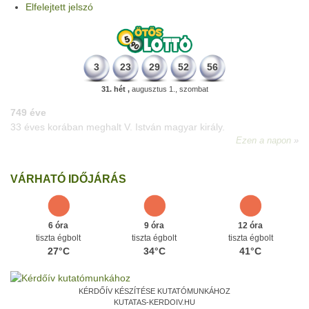
Elfelejtett jelszó
3
23
29
52
56
31. hét ,
augusztus 1., szombat
498 éve
A szávaszentdemeteri-nagyolaszi győzelem, ahol a magyarok
utoljára győzték le a törököket Mohács előtt.
Ezen a napon
VÁRHATÓ IDŐJÁRÁS
6 óra
9 óra
12 óra
tiszta égbolt
tiszta égbolt
tiszta égbolt
27°C
34°C
41°C
KÉRDŐÍV KÉSZÍTÉSE KUTATÓMUNKÁHOZ
KUTATAS-KERDOIV.HU