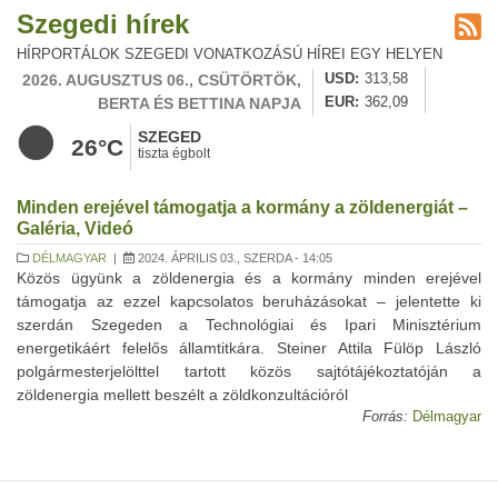
Szegedi hírek
HÍRPORTÁLOK SZEGEDI VONATKOZÁSÚ HÍREI EGY HELYEN
2026. AUGUSZTUS 06., CSÜTÖRTÖK,
USD
313,58
BERTA ÉS BETTINA NAPJA
EUR
362,09
SZEGED
26°C
tiszta égbolt
Minden erejével támogatja a kormány a zöldenergiát –
Galéria, Videó
DÉLMAGYAR
|
2024. ÁPRILIS 03., SZERDA - 14:05
Közös ügyünk a zöldenergia és a kormány minden erejével
támogatja az ezzel kapcsolatos beruházásokat – jelentette ki
szerdán Szegeden a Technológiai és Ipari Minisztérium
energetikáért felelős államtitkára. Steiner Attila Fülöp László
polgármesterjelölttel tartott közös sajtótájékoztatóján a
zöldenergia mellett beszélt a zöldkonzultációról
Forrás:
Délmagyar