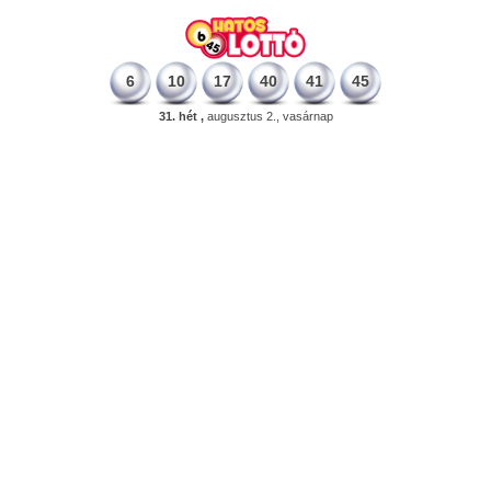
6
10
17
40
41
45
31. hét ,
augusztus 2., vasárnap