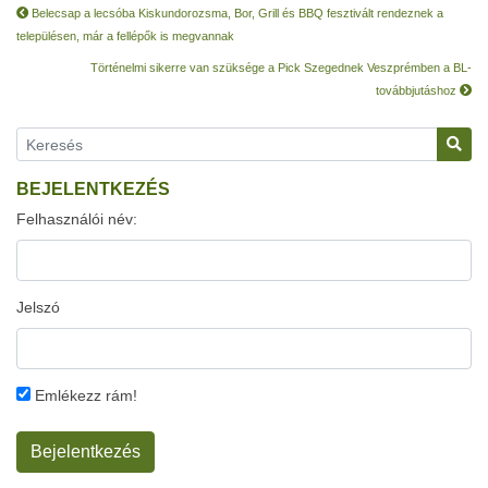
Belecsap a lecsóba Kiskundorozsma, Bor, Grill és BBQ fesztivált rendeznek a
településen, már a fellépők is megvannak
Történelmi sikerre van szüksége a Pick Szegednek Veszprémben a BL-
továbbjutáshoz
BEJELENTKEZÉS
Felhasználói név:
Jelszó
Emlékezz rám!