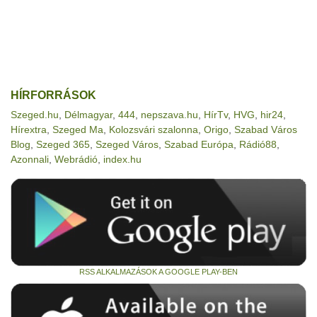
HÍRFORRÁSOK
Szeged.hu
,
Délmagyar
,
444
,
nepszava.hu
,
HírTv
,
HVG
,
hir24
,
Hírextra
,
Szeged Ma
,
Kolozsvári szalonna
,
Origo
,
Szabad Város
Blog
,
Szeged 365
,
Szeged Város
,
Szabad Európa
,
Rádió88
,
Azonnali
,
Webrádió
,
index.hu
RSS ALKALMAZÁSOK A GOOGLE PLAY-BEN