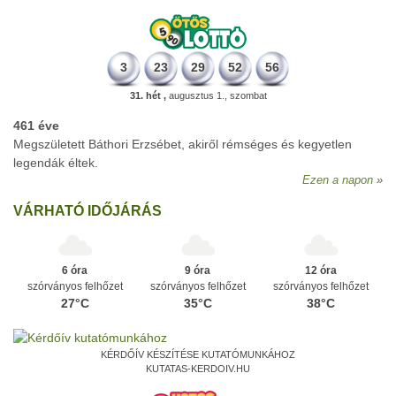
3
23
29
52
56
31. hét ,
augusztus 1., szombat
461 éve
Megszületett Báthori Erzsébet, akiről rémséges és kegyetlen
legendák éltek.
Ezen a napon
VÁRHATÓ IDŐJÁRÁS
6 óra
9 óra
12 óra
szórványos felhőzet
szórványos felhőzet
szórványos felhőzet
27°C
35°C
38°C
KÉRDŐÍV KÉSZÍTÉSE KUTATÓMUNKÁHOZ
KUTATAS-KERDOIV.HU