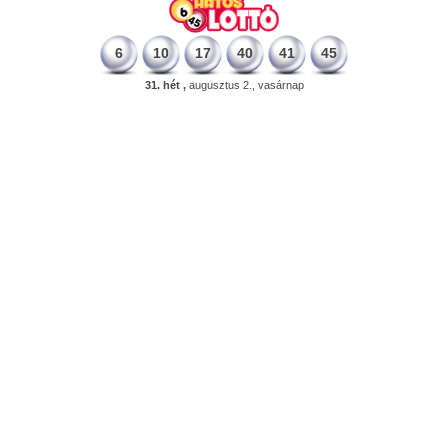
6
10
17
40
41
45
31. hét ,
augusztus 2., vasárnap