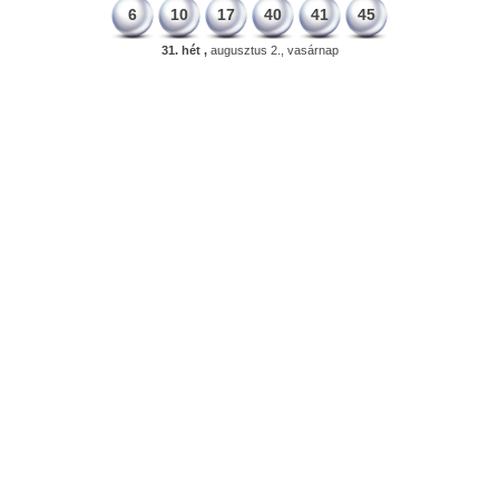
6
10
17
40
41
45
31. hét ,
augusztus 2., vasárnap