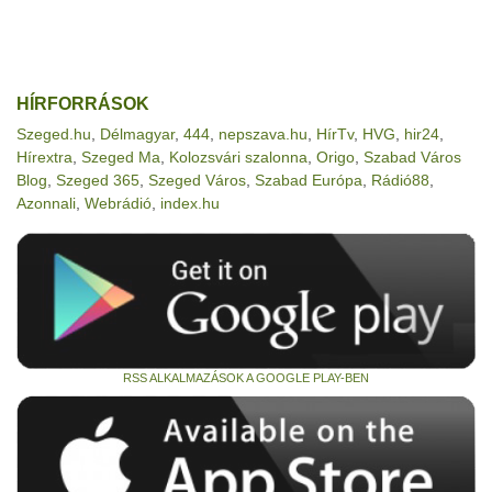
HÍRFORRÁSOK
Szeged.hu
,
Délmagyar
,
444
,
nepszava.hu
,
HírTv
,
HVG
,
hir24
,
Hírextra
,
Szeged Ma
,
Kolozsvári szalonna
,
Origo
,
Szabad Város
Blog
,
Szeged 365
,
Szeged Város
,
Szabad Európa
,
Rádió88
,
Azonnali
,
Webrádió
,
index.hu
RSS ALKALMAZÁSOK A GOOGLE PLAY-BEN