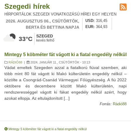
Szegedi hírek
HÍRPORTÁLOK SZEGEDI VONATKOZÁSÚ HÍREI EGY HELYEN
2026. AUGUSZTUS 06., CSÜTÖRTÖK,
USD
316,45
BERTA ÉS BETTINA NAPJA
EUR
364,93
SZEGED
33°C
kevés felhő
Mintegy 5 köbméter fát vágott ki a fiatal engedély nélkül
RÁDIÓ88
|
2024. JANUÁR 11., CSÜTÖRTÖK - 10:13
Vádat emeltek Szegeden azzal a fiatalkorú fiúval szemben, aki
több mint 80 fát vágott ki Makó külterületén engedély nélkül –
közölte a Csongrád-Csanád Vármegyei Főügyészség. A fiú 2022
októbere és decembere között Makó külterületén, napi
rendszerességgel vágott ki fákat engedély nélkül azért, hogy
azokat ellopja. Az eltulajdonított [...]
Forrás:
Rádió88
Mintegy 5 köbméter fát vágott ki a fiatal engedély nélkül