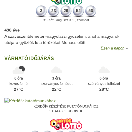
3
23
29
52
56
31. hét ,
augusztus 1., szombat
498 éve
A szávaszentdemeteri-nagyolaszi győzelem, ahol a magyarok
utoljára győzték le a törököket Mohács előtt.
Ezen a napon
VÁRHATÓ IDŐJÁRÁS
0 óra
3 óra
6 óra
kevés felhő
szórványos felhőzet
szórványos felhőzet
27°C
22°C
28°C
KÉRDŐÍV KÉSZÍTÉSE KUTATÓMUNKÁHOZ
KUTATAS-KERDOIV.HU