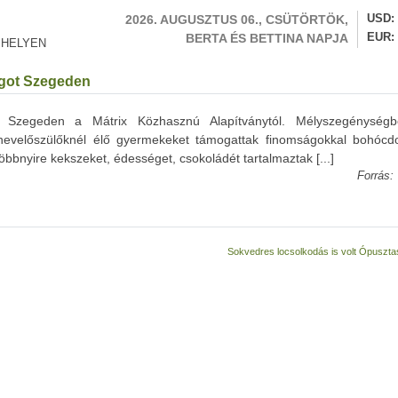
2026. AUGUSZTUS 06., CSÜTÖRTÖK,
USD
BERTA ÉS BETTINA NAPJA
EUR
 HELYEN
agot Szegeden
t Szegeden a Mátrix Közhasznú Alapítványtól. Mélyszegénység
 nevelőszülőknél élő gyermekeket támogattak finomságokkal bohócdo
többnyire kekszeket, édességet, csokoládét tartalmaztak [...]
Forrás:
Sokvedres locsolkodás is volt Ópuszt