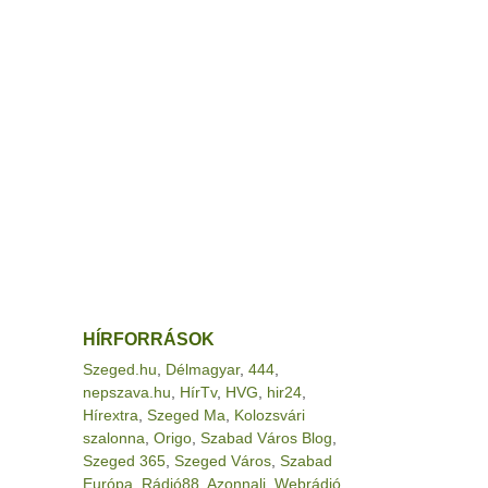
HÍRFORRÁSOK
Szeged.hu
,
Délmagyar
,
444
,
nepszava.hu
,
HírTv
,
HVG
,
hir24
,
Hírextra
,
Szeged Ma
,
Kolozsvári
szalonna
,
Origo
,
Szabad Város Blog
,
Szeged 365
,
Szeged Város
,
Szabad
Európa
,
Rádió88
,
Azonnali
,
Webrádió
,