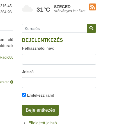
316,45
SZEGED
31°C
szórványos felhőzet
364,93
ben élő
BEJELENTKEZÉS
ktoraik
Felhasználói név:
Rádió88
Jelszó
aszeren
Emlékezz rám!
Elfelejtett jelszó