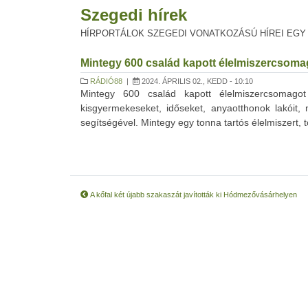
Szegedi hírek
HÍRPORTÁLOK SZEGEDI VONATKOZÁSÚ HÍREI EGY
Mintegy 600 család kapott élelmiszercsom
RÁDIÓ88
|
2024. ÁPRILIS 02., KEDD - 10:10
Mintegy 600 család kapott élelmiszercsomago
kisgyermekeseket, időseket, anyaotthonok lakóit,
segítségével. Mintegy egy tonna tartós élelmiszert, 
A kőfal két újabb szakaszát javították ki Hódmezővásárhelyen