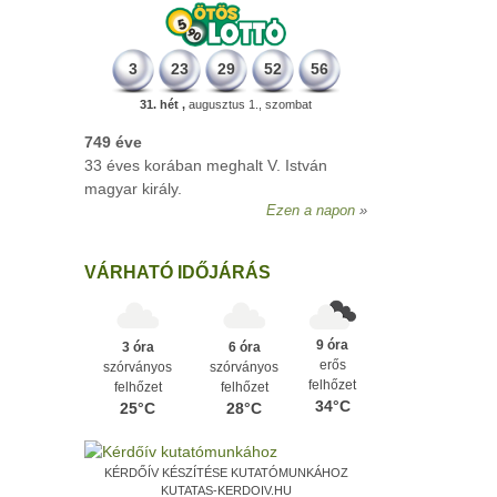
3
23
29
52
56
31. hét ,
augusztus 1., szombat
749 éve
33 éves korában meghalt V. István
magyar király.
Ezen a napon
VÁRHATÓ IDŐJÁRÁS
9 óra
3 óra
6 óra
erős
szórványos
szórványos
felhőzet
felhőzet
felhőzet
34°C
25°C
28°C
KÉRDŐÍV KÉSZÍTÉSE KUTATÓMUNKÁHOZ
KUTATAS-KERDOIV.HU