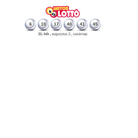
6
10
17
40
41
45
31. hét ,
augusztus 2., vasárnap