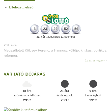
Elfelejtett jelszó
3
23
29
52
56
31. hét ,
augusztus 1., szombat
VÁRHATÓ IDŐJÁRÁS
18 óra
21 óra
0 óra
szórványos felhőzet
tiszta égbolt
tiszta égbolt
29°C
23°C
19°C