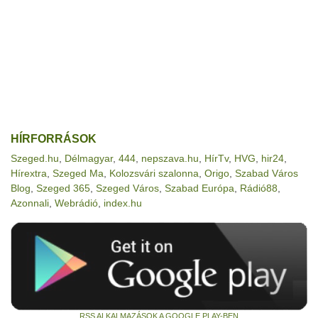
HÍRFORRÁSOK
Szeged.hu
,
Délmagyar
,
444
,
nepszava.hu
,
HírTv
,
HVG
,
hir24
,
Hírextra
,
Szeged Ma
,
Kolozsvári szalonna
,
Origo
,
Szabad Város
Blog
,
Szeged 365
,
Szeged Város
,
Szabad Európa
,
Rádió88
,
Azonnali
,
Webrádió
,
index.hu
RSS ALKALMAZÁSOK A GOOGLE PLAY-BEN