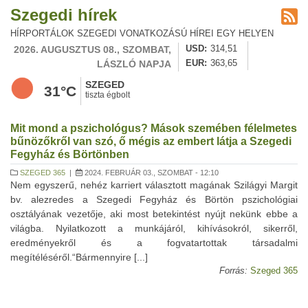
Szegedi hírek
HÍRPORTÁLOK SZEGEDI VONATKOZÁSÚ HÍREI EGY HELYEN
2026. AUGUSZTUS 08., SZOMBAT,
USD
314,51
LÁSZLÓ NAPJA
EUR
363,65
SZEGED
31°C
tiszta égbolt
Mit mond a pszichológus? Mások szemében félelmetes
bűnözőkről van szó, ő mégis az embert látja a Szegedi
Fegyház és Börtönben
SZEGED 365
|
2024. FEBRUÁR 03., SZOMBAT - 12:10
Nem egyszerű, nehéz karriert választott magának Szilágyi Margit
bv. alezredes a Szegedi Fegyház és Börtön pszichológiai
osztályának vezetője, aki most betekintést nyújt nekünk ebbe a
világba. Nyilatkozott a munkájáról, kihívásokról, sikerről,
eredményekről és a fogvatartottak társadalmi
megítéléséről.“Bármennyire [...]
Forrás:
Szeged 365