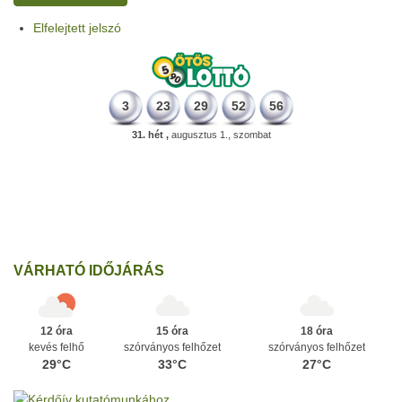
Elfelejtett jelszó
3
23
29
52
56
31. hét ,
augusztus 1., szombat
331 éve
Megszületett Mikes Kelemen memoáríró, műfordító, a XVIII.
századi magyar prózairodalom legnagyobb alakja.
Ezen a napon
VÁRHATÓ IDŐJÁRÁS
12 óra
15 óra
18 óra
kevés felhő
szórványos felhőzet
szórványos felhőzet
29°C
33°C
27°C