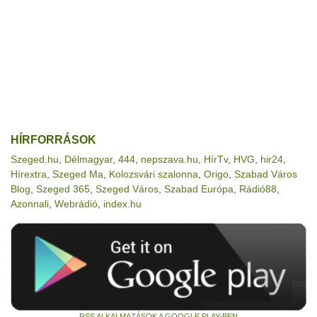
HÍRFORRÁSOK
Szeged.hu
,
Délmagyar
,
444
,
nepszava.hu
,
HírTv
,
HVG
,
hir24
,
Hírextra
,
Szeged Ma
,
Kolozsvári szalonna
,
Origo
,
Szabad Város
Blog
,
Szeged 365
,
Szeged Város
,
Szabad Európa
,
Rádió88
,
Azonnali
,
Webrádió
,
index.hu
RSS ALKALMAZÁSOK A GOOGLE PLAY-BEN