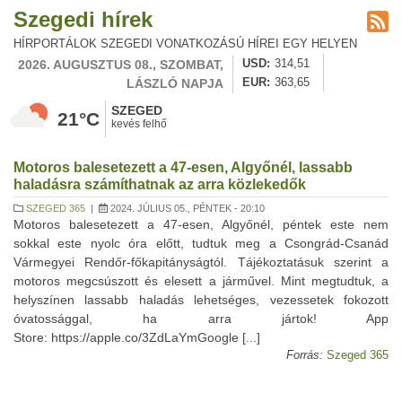
Szegedi hírek
HÍRPORTÁLOK SZEGEDI VONATKOZÁSÚ HÍREI EGY HELYEN
2026. AUGUSZTUS 08., SZOMBAT,
USD
314,51
LÁSZLÓ NAPJA
EUR
363,65
SZEGED
21°C
kevés felhő
Motoros balesetezett a 47-esen, Algyőnél, lassabb
haladásra számíthatnak az arra közlekedők
SZEGED 365
|
2024. JÚLIUS 05., PÉNTEK - 20:10
Motoros balesetezett a 47-esen, Algyőnél, péntek este nem
sokkal este nyolc óra előtt, tudtuk meg a Csongrád-Csanád
Vármegyei Rendőr-főkapitányságtól. Tájékoztatásuk szerint a
motoros megcsúszott és elesett a járművel. Mint megtudtuk, a
helyszínen lassabb haladás lehetséges, vezessetek fokozott
óvatossággal, ha arra jártok! App
Store: https://apple.co/3ZdLaYmGoogle [...]
Forrás:
Szeged 365