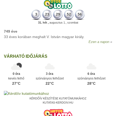
3
23
29
52
56
31. hét ,
augusztus 1., szombat
749 éve
33 éves korában meghalt V. István magyar király.
Ezen a napon
VÁRHATÓ IDŐJÁRÁS
0 óra
3 óra
6 óra
kevés felhő
szórványos felhőzet
szórványos felhőzet
27°C
22°C
28°C
KÉRDŐÍV KÉSZÍTÉSE KUTATÓMUNKÁHOZ
KUTATAS-KERDOIV.HU