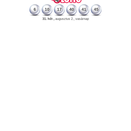
6
10
17
40
41
45
31. hét ,
augusztus 2., vasárnap