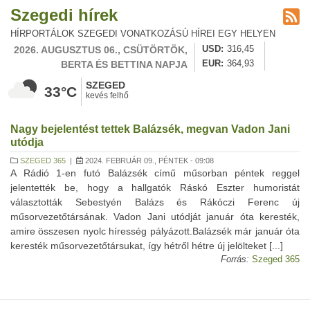
Szegedi hírek
HÍRPORTÁLOK SZEGEDI VONATKOZÁSÚ HÍREI EGY HELYEN
2026. AUGUSZTUS 06., CSÜTÖRTÖK,
USD
316,45
BERTA ÉS BETTINA NAPJA
EUR
364,93
SZEGED
33°C
kevés felhő
Nagy bejelentést tettek Balázsék, megvan Vadon Jani
utódja
SZEGED 365
|
2024. FEBRUÁR 09., PÉNTEK - 09:08
A Rádió 1-en futó Balázsék című műsorban péntek reggel
jelentették be, hogy a hallgatók Ráskó Eszter humoristát
választották Sebestyén Balázs és Rákóczi Ferenc új
műsorvezetőtársának. Vadon Jani utódját január óta keresték,
amire összesen nyolc híresség pályázott.Balázsék már január óta
keresték műsorvezetőtársukat, így hétről hétre új jelölteket [...]
Forrás:
Szeged 365