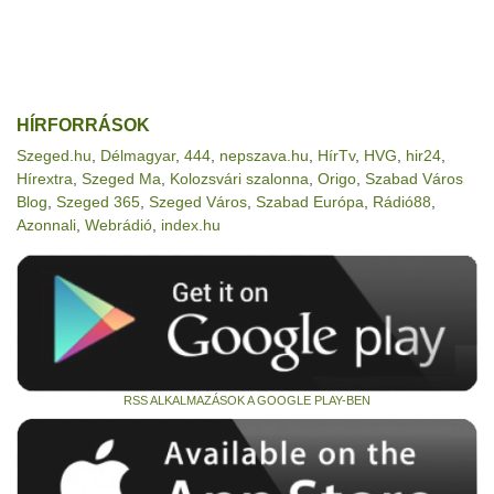
HÍRFORRÁSOK
Szeged.hu
,
Délmagyar
,
444
,
nepszava.hu
,
HírTv
,
HVG
,
hir24
,
Hírextra
,
Szeged Ma
,
Kolozsvári szalonna
,
Origo
,
Szabad Város
Blog
,
Szeged 365
,
Szeged Város
,
Szabad Európa
,
Rádió88
,
Azonnali
,
Webrádió
,
index.hu
RSS ALKALMAZÁSOK A GOOGLE PLAY-BEN