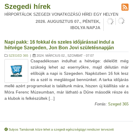
Szegedi hírek
HÍRPORTÁLOK SZEGEDI VONATKOZÁSÚ HÍREI EGY HELYEN
2026. AUGUSZTUS 07., PÉNTEK,
IBOLYA NAPJA
Napi pakk: 16 fokkal és szeles időjárással indul a
hétvége Szegeden, Jon Bon Jovi születésnapján
SZEGED 365
|
2024. MÁRCIUS 02., SZOMBAT - 07:07
Csapadékosan indulhat a hétvége: délelőtt még
szükség lehet az esernyőkre, majd délután már
előbújik a napi is Szegeden. Napközben 16 fok lesz
és a szél is meglátogat bennünket. A tarka időjárás
mellé azért programokat is találtunk mára, hiszen új kiállítás vár a
Móra Ferenc Múzeumban, már látható a Dűne második része és
a klubok is felkészültek [...]
Forrás:
Szeged 365
Sulyos Tamásnak köze lehet a szegedi egészségügyi rendszer tervezett