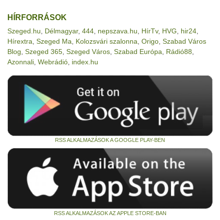
HÍRFORRÁSOK
Szeged.hu
,
Délmagyar
,
444
,
nepszava.hu
,
HírTv
,
HVG
,
hir24
,
Hírextra
,
Szeged Ma
,
Kolozsvári szalonna
,
Origo
,
Szabad Város
Blog
,
Szeged 365
,
Szeged Város
,
Szabad Európa
,
Rádió88
,
Azonnali
,
Webrádió
,
index.hu
RSS ALKALMAZÁSOK A GOOGLE PLAY-BEN
RSS ALKALMAZÁSOK AZ APPLE STORE-BAN