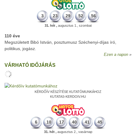
3
23
29
52
56
31. hét ,
augusztus 1., szombat
110 éve
Megszületett Bibó István, posztumusz Széchenyi-díjas író,
politikus, jogász.
Ezen a napon
VÁRHATÓ IDŐJÁRÁS
KÉRDŐÍV KÉSZÍTÉSE KUTATÓMUNKÁHOZ
KUTATAS-KERDOIV.HU
6
10
17
40
41
45
31. hét ,
augusztus 2., vasárnap