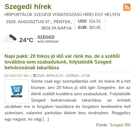
Szegedi hírek
HÍRPORTÁLOK SZEGEDI VONATKOZÁSÚ HÍREI EGY HELYEN
2026. AUGUSZTUS 07., PÉNTEK,
USD
314,51
IBOLYA NAPJA
EUR
363,65
SZEGED
24°C
erős felhőzet
Napi pakk: 20 fokos jó idő vár ránk ma, de a széltől
továbbra sem szabadulunk, folytatódik Szeged
belvárosának takarítása
SZEGED 365
|
2024. ÁPRILIS 03., SZERDA - 07:09
Szinte csak egy szempillantás volt, és máris itt a hét
közepe, ami 20 fokos jó időt ígér Szegedre, ám az
élénk széltől továbbra sem szabadulunk. Folytatódik
Szeged belvárosának takarítása, az érintett
utcákban ma is forgalom lassításra és forgalom terelésekre kell
számítani, valamint parkolási tilalom lesz érvényben. Reggelizz
egy nagyot, és vágj [...]
Forrás:
Szeged 365