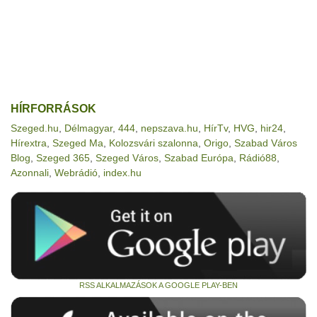
HÍRFORRÁSOK
Szeged.hu
,
Délmagyar
,
444
,
nepszava.hu
,
HírTv
,
HVG
,
hir24
,
Hírextra
,
Szeged Ma
,
Kolozsvári szalonna
,
Origo
,
Szabad Város
Blog
,
Szeged 365
,
Szeged Város
,
Szabad Európa
,
Rádió88
,
Azonnali
,
Webrádió
,
index.hu
RSS ALKALMAZÁSOK A GOOGLE PLAY-BEN