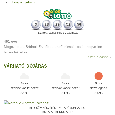
Elfelejtett jelszó
3
23
29
52
56
31. hét ,
augusztus 1., szombat
461 éve
Megszületett Báthori Erzsébet, akiről rémséges és kegyetlen
legendák éltek.
Ezen a napon
VÁRHATÓ IDŐJÁRÁS
0 óra
3 óra
6 óra
szórványos felhőzet
szórványos felhőzet
tiszta égbolt
23°C
21°C
24°C
KÉRDŐÍV KÉSZÍTÉSE KUTATÓMUNKÁHOZ
KUTATAS-KERDOIV.HU