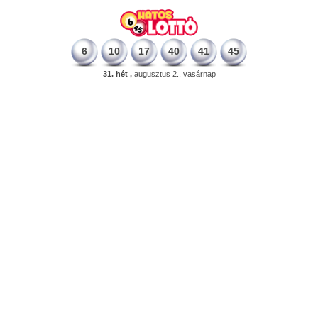
6
10
17
40
41
45
31. hét ,
augusztus 2., vasárnap