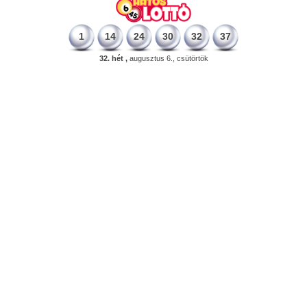
1
14
24
30
32
37
32. hét ,
augusztus 6., csütörtök