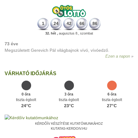
1
24
42
66
86
32. hét ,
augusztus 8., szombat
73 éve
Megszületett Gerevich Pál világbajnok vívó, vívóedző.
Ezen a napon
VÁRHATÓ IDŐJÁRÁS
0 óra
3 óra
6 óra
tiszta égbolt
tiszta égbolt
tiszta égbolt
24°C
23°C
27°C
KÉRDŐÍV KÉSZÍTÉSE KUTATÓMUNKÁHOZ
KUTATAS-KERDOIV.HU