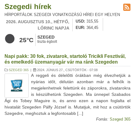
Szegedi hírek
HÍRPORTÁLOK SZEGEDI VONATKOZÁSÚ HÍREI EGY HELYEN
2026. AUGUSZTUS 10., HÉTFŐ,
USD
315,55
LŐRINC NAPJA
EUR
364,45
SZEGED
25°C
tiszta égbolt
Napi pakk: 30 fok, zivatarok, startoló Tricikli Fesztivál,
és emelkedő üzemanyagár vár ma ránk Szegeden
SZEGED 365
|
2024. JÚNIUS 27., CSÜTÖRTÖK - 07:08
A reggeli és délelőtti órákban még élvezhetjük a
nyárias időt, délután azonban már a felhők is
megjelenhetnek felettünk és záporokra, zivatarokra
is készülhetünk Szegeden. Ma ünnepel Szabados
Ági és Tobey Maguire is, és anno ezen a napon foglalta el
hivatalát Szegeden Pálfy József is. Mutatjuk, mit hoz a csütörtök
Szegedre, meghoztuk a legfontosabb [...]
Forrás:
Szeged 365