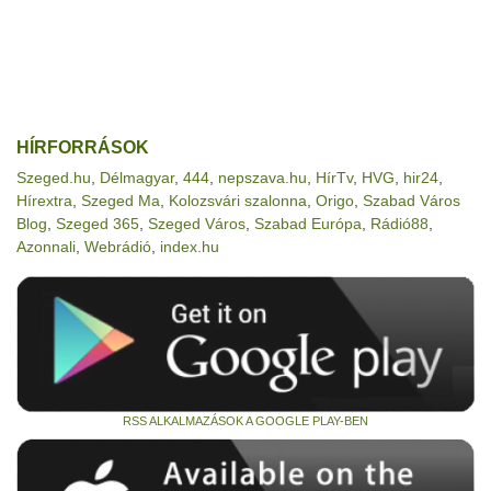
HÍRFORRÁSOK
Szeged.hu
,
Délmagyar
,
444
,
nepszava.hu
,
HírTv
,
HVG
,
hir24
,
Hírextra
,
Szeged Ma
,
Kolozsvári szalonna
,
Origo
,
Szabad Város
Blog
,
Szeged 365
,
Szeged Város
,
Szabad Európa
,
Rádió88
,
Azonnali
,
Webrádió
,
index.hu
RSS ALKALMAZÁSOK A GOOGLE PLAY-BEN