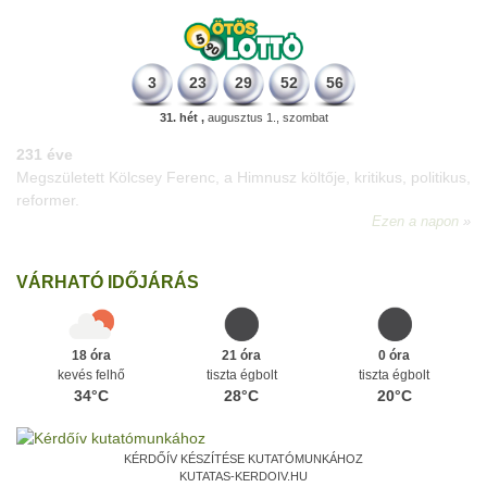
3
23
29
52
56
31. hét ,
augusztus 1., szombat
331 éve
Megszületett Mikes Kelemen memoáríró, műfordító, a XVIII.
századi magyar prózairodalom legnagyobb alakja.
Ezen a napon
VÁRHATÓ IDŐJÁRÁS
18 óra
21 óra
0 óra
kevés felhő
tiszta égbolt
tiszta égbolt
34°C
28°C
20°C
KÉRDŐÍV KÉSZÍTÉSE KUTATÓMUNKÁHOZ
KUTATAS-KERDOIV.HU