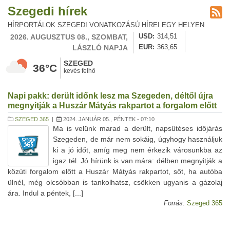
Szegedi hírek
HÍRPORTÁLOK SZEGEDI VONATKOZÁSÚ HÍREI EGY HELYEN
2026. AUGUSZTUS 08., SZOMBAT,
USD
314,51
LÁSZLÓ NAPJA
EUR
363,65
SZEGED
36°C
kevés felhő
Napi pakk: derült időnk lesz ma Szegeden, déltől újra
megnyitják a Huszár Mátyás rakpartot a forgalom előtt
SZEGED 365
|
2024. JANUÁR 05., PÉNTEK - 07:10
Ma is velünk marad a derült, napsütéses időjárás
Szegeden, de már nem sokáig, úgyhogy használjuk
ki a jó időt, amíg meg nem érkezik városunkba az
igaz tél. Jó hírünk is van mára: délben megnyitják a
közúti forgalom előtt a Huszár Mátyás rakpartot, sőt, ha autóba
ülnél, még olcsóbban is tankolhatsz, csökken ugyanis a gázolaj
ára. Indul a péntek, [...]
Forrás:
Szeged 365