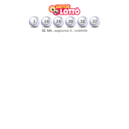
1
14
24
30
32
37
32. hét ,
augusztus 6., csütörtök