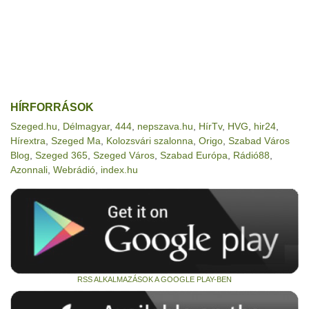
HÍRFORRÁSOK
Szeged.hu
,
Délmagyar
,
444
,
nepszava.hu
,
HírTv
,
HVG
,
hir24
,
Hírextra
,
Szeged Ma
,
Kolozsvári szalonna
,
Origo
,
Szabad Város
Blog
,
Szeged 365
,
Szeged Város
,
Szabad Európa
,
Rádió88
,
Azonnali
,
Webrádió
,
index.hu
RSS ALKALMAZÁSOK A GOOGLE PLAY-BEN