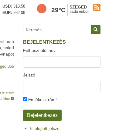
USD
313,58
SZEGED
29°C
tiszta égbolt
EUR
362,09
zél nem
BEJELENTKEZÉS
n, halad
Felhasználói név:
évnapot
ged 365
Jelszó
estére egy
derülhet
Emlékezz rám!
Elfelejtett jelszó