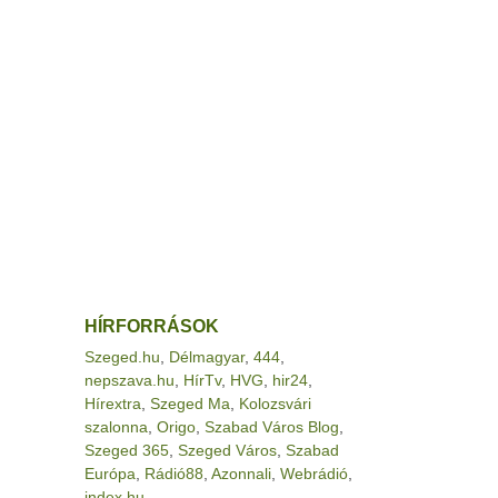
HÍRFORRÁSOK
Szeged.hu
,
Délmagyar
,
444
,
nepszava.hu
,
HírTv
,
HVG
,
hir24
,
Hírextra
,
Szeged Ma
,
Kolozsvári
szalonna
,
Origo
,
Szabad Város Blog
,
Szeged 365
,
Szeged Város
,
Szabad
Európa
,
Rádió88
,
Azonnali
,
Webrádió
,
index.hu