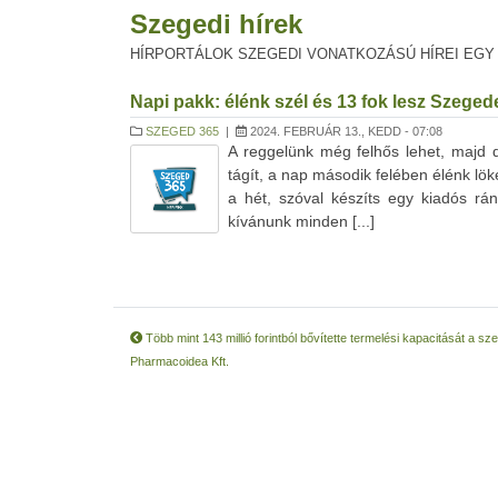
Szegedi hírek
HÍRPORTÁLOK SZEGEDI VONATKOZÁSÚ HÍREI EGY
Napi pakk: élénk szél és 13 fok lesz Szeged
SZEGED 365
|
2024. FEBRUÁR 13., KEDD - 07:08
A reggelünk még felhős lehet, majd
tágít, a nap második felében élénk lö
a hét, szóval készíts egy kiadós rá
kívánunk minden [...]
Több mint 143 millió forintból bővítette termelési kapacitását a sz
Pharmacoidea Kft.