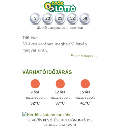
3
23
29
52
56
31. hét ,
augusztus 1., szombat
VÁRHATÓ IDŐJÁRÁS
9 óra
12 óra
15 óra
tiszta égbolt
tiszta égbolt
tiszta égbolt
32°C
37°C
41°C
KÉRDŐÍV KÉSZÍTÉSE KUTATÓMUNKÁHOZ
KUTATAS-KERDOIV.HU