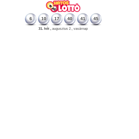
6
10
17
40
41
45
31. hét ,
augusztus 2., vasárnap