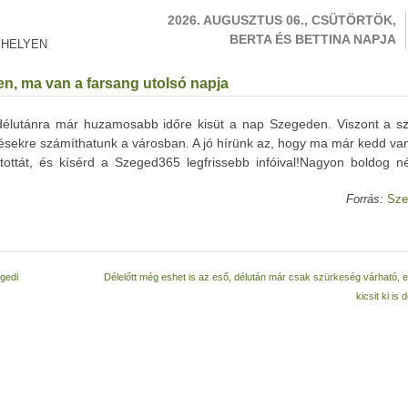
2026. AUGUSZTUS 06., CSÜTÖRTÖK,
BERTA ÉS BETTINA NAPJA
 HELYEN
en, ma van a farsang utolsó napja
 délutánra már huzamosabb időre kisüt a nap Szegeden. Viszont a s
késekre számíthatunk a városban. A jó hírünk az, hogy ma már kedd va
ntottát, és kísérd a Szeged365 legfrissebb infóival!Nagyon boldog n
Forrás:
Sze
egedi
Délelőtt még eshet is az eső, délután már csak szürkeség várható, 
kicsit ki is 