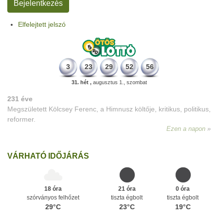
Elfelejtett jelszó
3
23
29
52
56
31. hét ,
augusztus 1., szombat
231 éve
Megszületett Kölcsey Ferenc, a Himnusz költője, kritikus, politikus,
reformer.
Ezen a napon
VÁRHATÓ IDŐJÁRÁS
18 óra
21 óra
0 óra
szórványos felhőzet
tiszta égbolt
tiszta égbolt
29°C
23°C
19°C