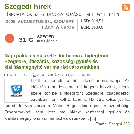
Szegedi hírek
HÍRPORTÁLOK SZEGEDI VONATKOZÁSÚ HÍREI EGY HELYEN
2026. AUGUSZTUS 08., SZOMBAT,
USD
314,51
LÁSZLÓ NAPJA
EUR
363,65
SZEGED
31°C
tiszta égbolt
Napi pakk: élénk széllel tör be ma a hidegfront
Szegedre, útlezárás, közösségi gyűlés és
kiállításmegnyitó vár ma rád városunkban
SZEGED 365
|
2024. JANUÁR 12., PÉNTEK - 07:10
Eljött a péntek, a hét utolsó munkanapja. Az
időjárás nem lesz ma túl kegyes hozzánk, élénk
széllel tör be a hidegfront Szegedre, csapadéktól
azonban nem kell tartanunk. Ha útra kelsz, jó, ha
tudod, le van zárva a Victor Hugo utca egészen szombatig.
Programokból sem lesz ma hiány: közösségi gyűlés és
kiállításmegnyitó is vár ma rád városunkban. [...]
Forrás:
Szeged 365