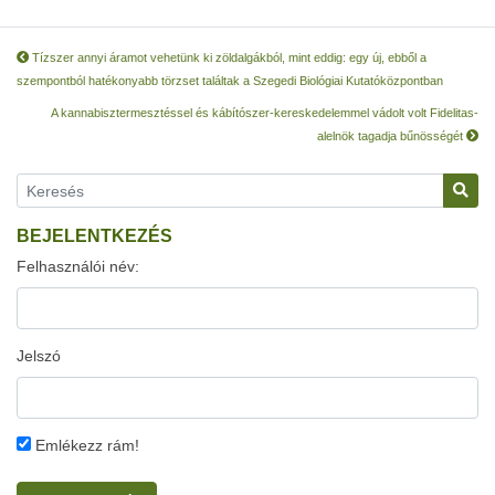
Tízszer annyi áramot vehetünk ki zöldalgákból, mint eddig: egy új, ebből a
szempontból hatékonyabb törzset találtak a Szegedi Biológiai Kutatóközpontban
A kannabisztermesztéssel és kábítószer-kereskedelemmel vádolt volt Fidelitas-
alelnök tagadja bűnösségét
BEJELENTKEZÉS
Felhasználói név:
Jelszó
Emlékezz rám!