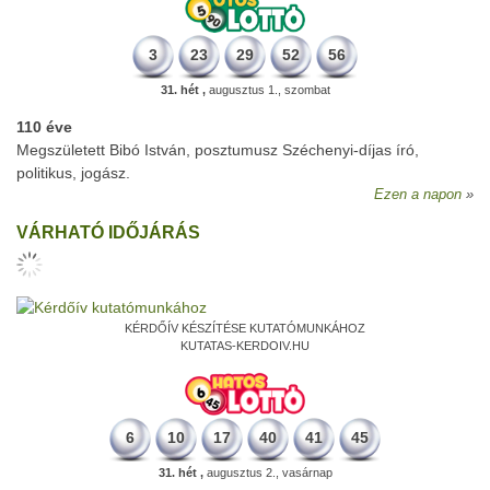
3
23
29
52
56
31. hét ,
augusztus 1., szombat
110 éve
Megszületett Bibó István, posztumusz Széchenyi-díjas író,
politikus, jogász.
Ezen a napon
VÁRHATÓ IDŐJÁRÁS
KÉRDŐÍV KÉSZÍTÉSE KUTATÓMUNKÁHOZ
KUTATAS-KERDOIV.HU
6
10
17
40
41
45
31. hét ,
augusztus 2., vasárnap