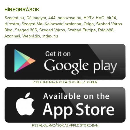
HÍRFORRÁSOK
Szeged.hu
,
Délmagyar
,
444
,
nepszava.hu
,
HírTv
,
HVG
,
hir24
,
Hírextra
,
Szeged Ma
,
Kolozsvári szalonna
,
Origo
,
Szabad Város
Blog
,
Szeged 365
,
Szeged Város
,
Szabad Európa
,
Rádió88
,
Azonnali
,
Webrádió
,
index.hu
RSS ALKALMAZÁSOK A GOOGLE PLAY-BEN
RSS ALKALMAZÁSOK AZ APPLE STORE-BAN