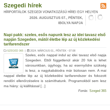
Szegedi hírek
HÍRPORTÁLOK SZEGEDI VONATKOZÁSÚ HÍREI EGY HELYEN
2026. AUGUSZTUS 07., PÉNTEK,
IBOLYA NAPJA
Napi pakk: szeles, esős napunk lesz az idei tavasz első
napján Szegeden, mától életbe lép az új közlekedési
tarifarendszer
SZEGED 365
|
2024. MÁRCIUS 01., PÉNTEK - 07:08
Szeles, esős nappal indul az idei tavasz első napja
Szegeden. Ettől függetlenül akár 20 fok is lehet
városunkban, úgyhogy, ha az esernyődre szükség
is lesz, a nagykabátodra már biztosan nem. A mai
nappal életbe lép az új közlekedési tarifarendszer és fokozott
rendőri ellenőrzésekre is számíthatunk. Programokból sem lesz
ma hiány: új kiállítással [...]
Forrás:
Szeged 365