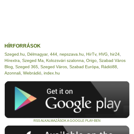
HÍRFORRÁSOK
Szeged.hu
,
Délmagyar
,
444
,
nepszava.hu
,
HírTv
,
HVG
,
hir24
,
Hírextra
,
Szeged Ma
,
Kolozsvári szalonna
,
Origo
,
Szabad Város
Blog
,
Szeged 365
,
Szeged Város
,
Szabad Európa
,
Rádió88
,
Azonnali
,
Webrádió
,
index.hu
RSS ALKALMAZÁSOK A GOOGLE PLAY-BEN