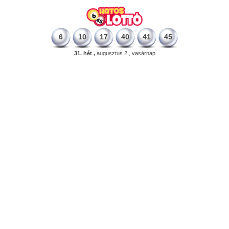
6
10
17
40
41
45
31. hét ,
augusztus 2., vasárnap