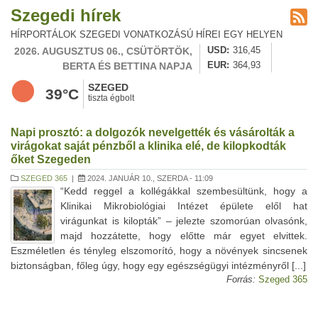
Szegedi hírek
HÍRPORTÁLOK SZEGEDI VONATKOZÁSÚ HÍREI EGY HELYEN
2026. AUGUSZTUS 06., CSÜTÖRTÖK,
USD
316,45
BERTA ÉS BETTINA NAPJA
EUR
364,93
SZEGED
39°C
tiszta égbolt
Napi prosztó: a dolgozók nevelgették és vásárolták a
virágokat saját pénzből a klinika elé, de kilopkodták
őket Szegeden
SZEGED 365
|
2024. JANUÁR 10., SZERDA - 11:09
“Kedd reggel a kollégákkal szembesültünk, hogy a
Klinikai Mikrobiológiai Intézet épülete elől hat
virágunkat is kilopták” – jelezte szomorúan olvasónk,
majd hozzátette, hogy előtte már egyet elvittek.
Eszméletlen és tényleg elszomorító, hogy a növények sincsenek
biztonságban, főleg úgy, hogy egy egészségügyi intézményről [...]
Forrás:
Szeged 365