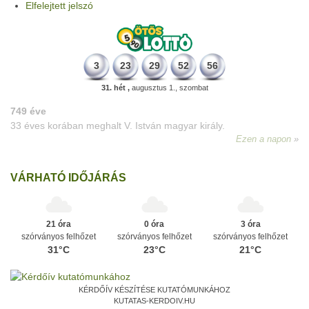
Elfelejtett jelszó
3
23
29
52
56
31. hét ,
augusztus 1., szombat
VÁRHATÓ IDŐJÁRÁS
21 óra
0 óra
3 óra
szórványos felhőzet
szórványos felhőzet
szórványos felhőzet
31°C
23°C
21°C
KÉRDŐÍV KÉSZÍTÉSE KUTATÓMUNKÁHOZ
KUTATAS-KERDOIV.HU