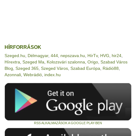
HÍRFORRÁSOK
Szeged.hu
,
Délmagyar
,
444
,
nepszava.hu
,
HírTv
,
HVG
,
hir24
,
Hírextra
,
Szeged Ma
,
Kolozsvári szalonna
,
Origo
,
Szabad Város
Blog
,
Szeged 365
,
Szeged Város
,
Szabad Európa
,
Rádió88
,
Azonnali
,
Webrádió
,
index.hu
RSS ALKALMAZÁSOK A GOOGLE PLAY-BEN