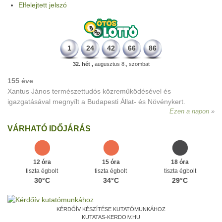
Elfelejtett jelszó
1
24
42
66
86
32. hét ,
augusztus 8., szombat
155 éve
Xantus János természettudós közreműködésével és
igazgatásával megnyílt a Budapesti Állat- és Növénykert.
Ezen a napon
VÁRHATÓ IDŐJÁRÁS
12 óra
15 óra
18 óra
tiszta égbolt
tiszta égbolt
tiszta égbolt
30°C
34°C
29°C
KÉRDŐÍV KÉSZÍTÉSE KUTATÓMUNKÁHOZ
KUTATAS-KERDOIV.HU