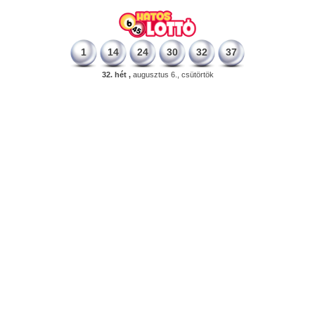
1
14
24
30
32
37
32. hét ,
augusztus 6., csütörtök