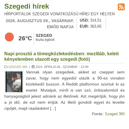
Szegedi hírek
HÍRPORTÁLOK SZEGEDI VONATKOZÁSÚ HÍREI EGY HELYEN
2026. AUGUSZTUS 09., VASÁRNAP,
USD
314,51
EMŐD NAPJA
EUR
363,65
SZEGED
26°C
tiszta égbolt
Napi prosztó a tömegközlekedésben: mezítláb, keleti
kényelemben utazott egy szegedi (fotó)
SZEGED 365
|
2024. ÁPRILIS 06., SZOMBAT - 12:09
Vannak olyan szegediek, akiket az cseppet sem
zavar, hogy nem egyedül utazik a 90-es vonalon
közlekedő buszon. A Reddit platformon szúrtuk ki az
esetet. Mutatjuk, miről is van szó, önbizalomból és
hanyagságból jelest adnánk az illetőnek. Azt megértjük, hogy jön
a jó idő, de ezt nem értjük. Az illető gondolt egyet és levette
cipőjét, majd ráadásként [...]
Forrás:
Szeged 365