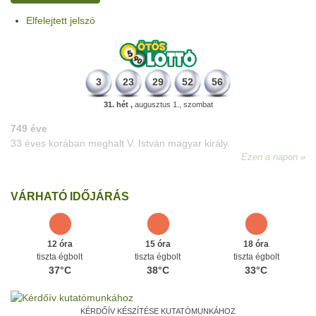
Elfelejtett jelszó
3
23
29
52
56
31. hét ,
augusztus 1., szombat
VÁRHATÓ IDŐJÁRÁS
12 óra
15 óra
18 óra
tiszta égbolt
tiszta égbolt
tiszta égbolt
37°C
38°C
33°C
KÉRDŐÍV KÉSZÍTÉSE KUTATÓMUNKÁHOZ