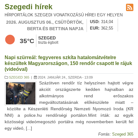
Szegedi hírek
HÍRPORTÁLOK SZEGEDI VONATKOZÁSÚ HÍREI EGY HELYEN
2026. AUGUSZTUS 06., CSÜTÖRTÖK,
USD
314,04
BERTA ÉS BETTINA NAPJA
EUR
362,55
SZEGED
35°C
tiszta égbolt
Napi szürreál: fegyveres szkíta hatalomátvételre
készültek Magyarországon, 150 rendőr csapott le rájuk
(videóval)
SZEGED 365
|
2024. JANUÁR 24., SZERDA - 13:09
Százötven rendőr tíz helyszínen hajtott végre
akciót országszerte kedden hajnalban az
alkotmányos rend erőszakos
megváltoztatásának előkészülete miatt –
közölte a Készenléti Rendőrség Nemzeti Nyomozó Iroda (KR
NNI) a police.hu rendőrségi portálon.Mint írták: az egyik
közösségi videómegosztó portálra még novemberben került fel
egy videó, [...]
Forrás:
Szeged 365