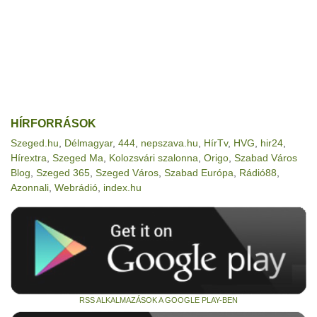
HÍRFORRÁSOK
Szeged.hu
,
Délmagyar
,
444
,
nepszava.hu
,
HírTv
,
HVG
,
hir24
,
Hírextra
,
Szeged Ma
,
Kolozsvári szalonna
,
Origo
,
Szabad Város
Blog
,
Szeged 365
,
Szeged Város
,
Szabad Európa
,
Rádió88
,
Azonnali
,
Webrádió
,
index.hu
RSS ALKALMAZÁSOK A GOOGLE PLAY-BEN