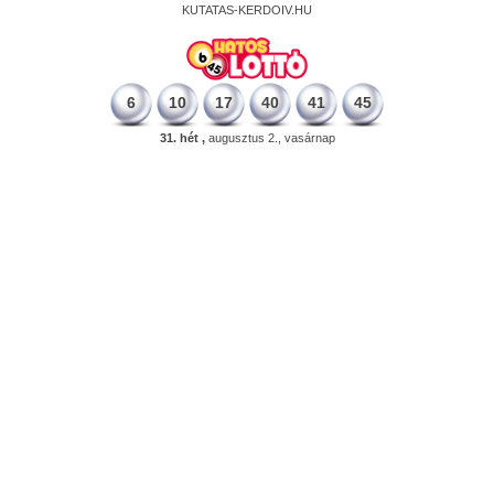
KUTATAS-KERDOIV.HU
6
10
17
40
41
45
31. hét ,
augusztus 2., vasárnap