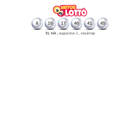
6
10
17
40
41
45
31. hét ,
augusztus 2., vasárnap