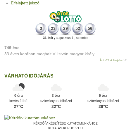
Elfelejtett jelszó
3
23
29
52
56
31. hét ,
augusztus 1., szombat
749 éve
33 éves korában meghalt V. István magyar király.
Ezen a napon
VÁRHATÓ IDŐJÁRÁS
0 óra
3 óra
6 óra
kevés felhő
szórványos felhőzet
szórványos felhőzet
27°C
22°C
28°C
KÉRDŐÍV KÉSZÍTÉSE KUTATÓMUNKÁHOZ
KUTATAS-KERDOIV.HU