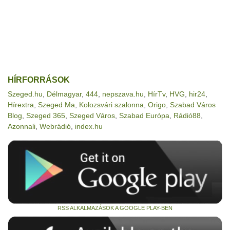
HÍRFORRÁSOK
Szeged.hu
,
Délmagyar
,
444
,
nepszava.hu
,
HírTv
,
HVG
,
hir24
,
Hírextra
,
Szeged Ma
,
Kolozsvári szalonna
,
Origo
,
Szabad Város
Blog
,
Szeged 365
,
Szeged Város
,
Szabad Európa
,
Rádió88
,
Azonnali
,
Webrádió
,
index.hu
RSS ALKALMAZÁSOK A GOOGLE PLAY-BEN