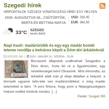
Szegedi hírek
HÍRPORTÁLOK SZEGEDI VONATKOZÁSÚ HÍREI EGY HELYEN
2026. AUGUSZTUS 06., CSÜTÖRTÖK,
USD
316,45
BERTA ÉS BETTINA NAPJA
EUR
364,93
SZEGED
33°C
kevés felhő
Napi trash: madárürülék és egy-egy madár bomló
teteme rondítja a belváros képét a Dóm téri árkádoknál
SZEGED 365
|
2024. JANUÁR 24., SZERDA - 20:09
Borzasztó állapotok uralkodnak Szegeden a
Dóm téren, hívta fel rá a figyelmünket, egy
névtelenséget kérő Olvasónk. Mint elmondta, az
árkádok alatt már jó ideje áldatlan a helyzet, a
környék ugyanis telis-tele van madárürülékkel, s még madár
tetemeket is látni. “A sors fintora, hogy pont a Népegészségtani
Intézet mellett történik mindez. [...]
Forrás:
Szeged 365